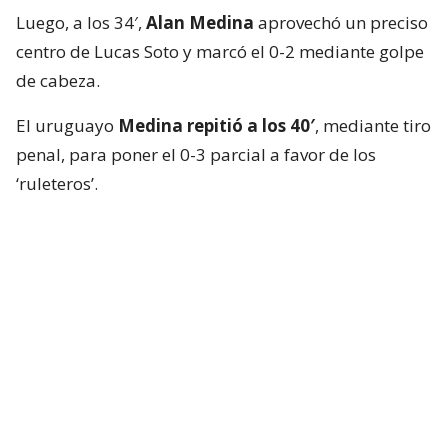
Luego, a los 34′,
Alan Medina
aprovechó un preciso
centro de Lucas Soto y marcó el 0-2 mediante golpe
de cabeza.
El uruguayo
Medina repitió a los 40′
, mediante tiro
penal, para poner el 0-3 parcial a favor de los
‘ruleteros’.
En la única opción de riesgo que tuvo Huachipato
en la primera mitad, a lo 45+2′,
Lionel Altamirano
descontó tras una buena acción de Mario Briceño
por la banda izquierda.
El envión anímico de los ‘acereros’ no duró mucho.
Ya en el complemento, a los 51′,
Nicolás Montiel
marcó el 1-4 con un tremendo zapatazo y esfumó
cualquier opción de remontada.