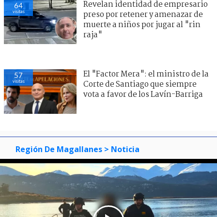
Revelan identidad de empresario
64
visitas
preso por retener y amenazar de
muerte a niños por jugar al "rin
raja"
El "Factor Mera": el ministro de la
57
visitas
Corte de Santiago que siempre
vota a favor de los Lavín-Barriga
Región De Magallanes
> Noticia