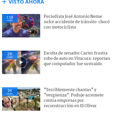
VISTO AHORA
Periodista José Antonio Neme
118
visitas
sufre accidente de tránsito: chocó
con motociclista
Escolta de senador Carter frustra
28
visitas
robo de auto en Vitacura: reportan
que computador fue sustraído
"Terriblemente chantas" y
24
visitas
"vergüenza": Poduje arremete
contra empresas por
reconstrucción en El Olivar