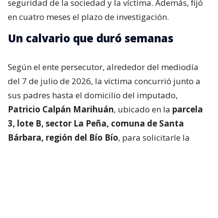
seguridad de la sociedad y la víctima. Además, fijó
en cuatro meses el plazo de investigación.
Un calvario que duró semanas
Según el ente persecutor, alrededor del mediodía
del 7 de julio de 2026, la víctima concurrió junto a
sus padres hasta el domicilio del imputado,
Patricio Calpán Marihuán
, ubicado en la
parcela
3, lote B, sector La Peña, comuna de Santa
Bárbara, región del Bío Bío
, para solicitarle la
devolución de una motosierra que le habían
prestado.
El imputado aceptó entregar la especie,
bajo la
condición de que la víctima se quedara a
conversar a solas con él.
Lo que fue aceptado por