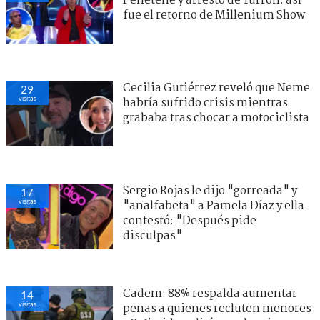
Peñeteñe y arresto de Turrón: así
fue el retorno de Millenium Show
Cecilia Gutiérrez reveló que Neme
29
visitas
habría sufrido crisis mientras
grababa tras chocar a motociclista
Sergio Rojas le dijo "gorreada" y
17
visitas
"analfabeta" a Pamela Díaz y ella
contestó: "Después pide
disculpas"
Cadem: 88% respalda aumentar
14
visitas
penas a quienes recluten menores