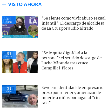
VISTO AHORA
"Se siente como vivir abuso sexual
62
visitas
infantil": El descargo de alcaldesa
de La Cruz por audio filtrado
"Se le quita dignidad a la
51
visitas
persona": el sentido descargo de
Lucho Miranda tras cruce
Campillai-Flores
Revelan identidad de empresario
31
visitas
preso por retener y amenazar de
muerte a niños por jugar al "rin
raja"