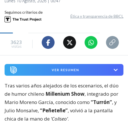
Lunes 10 Agosto, 2026 | 00:47
Seguimos criterios de
Ética y transparencia de BBCL
3623
visitas
VER RESUMEN
Tras varios años alejados de los escenarios, el dúo
de humor chileno
Millenium Show
, integrado por
Mario Moreno García, conocido como
“Turrón”
, y
Julio Monsalve,
“Peñeteñe”
, volvió a la pantalla
chica de la mano de
‘Coliseo’
.