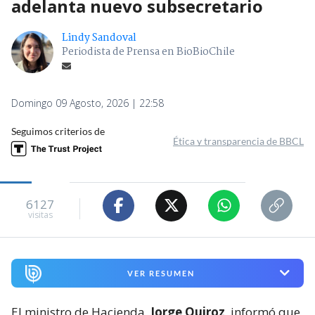
adelanta nuevo subsecretario
Lindy Sandoval
Periodista de Prensa en BioBioChile
Domingo 09 Agosto, 2026 | 22:58
Seguimos criterios de
Ética y transparencia de BBCL
6127
visitas
VER RESUMEN
El ministro de Hacienda,
Jorge Quiroz
, informó que