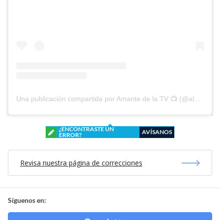
Una publicación compartida por Amante de la TV 📺 (@alguien_te_observa)
¿ENCONTRASTE UN
AVÍSANOS
ERROR?
Revisa nuestra página de correcciones
Síguenos en: