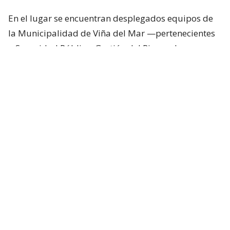
En el lugar se encuentran desplegados equipos de
la Municipalidad de Viña del Mar —pertenecientes
a Seguridad Pública, Gestión del Riesgo de
Desastres y Operaciones—, quienes trabajan en el
despeje y aseguramiento de la vía con apoyo de
cuatro camiones tolva, un cargador frontal y una
retroexcavadora.
Lee también...
"Terriblemente chantas" y
"vergüenza": Poduje arremete
contra empresas por
reconstrucción en El Olivar
Desvíos y alternativas de tránsito