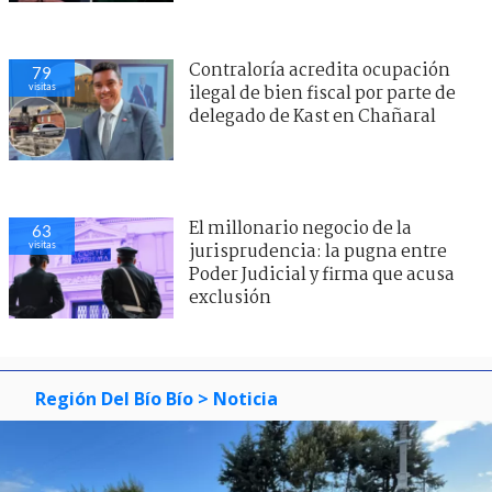
Contraloría acredita ocupación
79
visitas
ilegal de bien fiscal por parte de
delegado de Kast en Chañaral
El millonario negocio de la
63
visitas
jurisprudencia: la pugna entre
Poder Judicial y firma que acusa
exclusión
Región Del Bío Bío
> Noticia