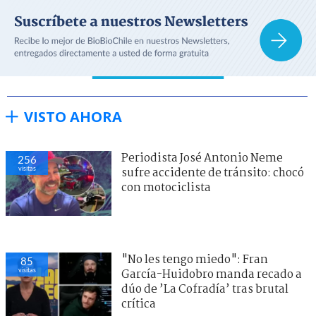
VISTO AHORA
Periodista José Antonio Neme
256
visitas
sufre accidente de tránsito: chocó
con motociclista
"No les tengo miedo": Fran
85
visitas
García-Huidobro manda recado a
dúo de ’La Cofradía’ tras brutal
crítica