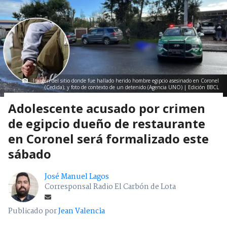
Imagen del sitio donde fue hallado herido hombre egipcio asesinado en Coronel
(Cedida); y foto de contexto de un detenido (Agencia UNO) | Edición BBCL
Adolescente acusado por crimen
de egipcio dueño de restaurante
en Coronel será formalizado este
sábado
José Manuel Lagos
Corresponsal Radio El Carbón de Lota
Publicado por
Jean Valencia