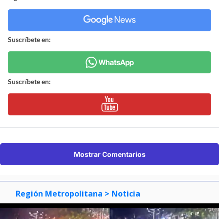
Suscríbete en:
Suscríbete en:
Mostrar Comentarios
Región Metropolitana
> Noticia