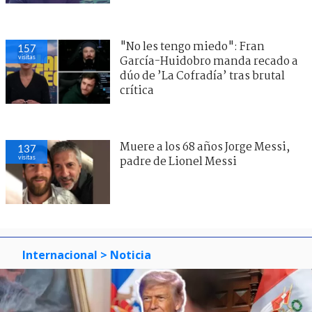
"No les tengo miedo": Fran
157
visitas
García-Huidobro manda recado a
dúo de ’La Cofradía’ tras brutal
crítica
Muere a los 68 años Jorge Messi,
137
visitas
padre de Lionel Messi
Internacional
> Noticia