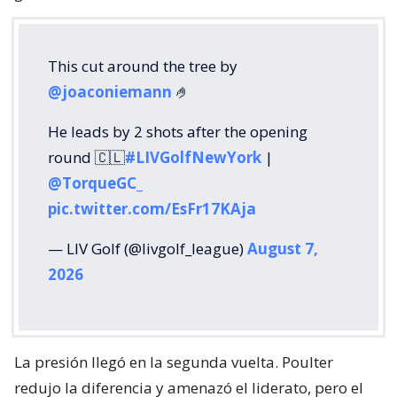
This cut around the tree by
@joaconiemann
🤌
He leads by 2 shots after the opening
round 🇨🇱
#LIVGolfNewYork
|
@TorqueGC_
pic.twitter.com/EsFr17KAja
— LIV Golf (@livgolf_league)
August 7,
2026
La presión llegó en la segunda vuelta. Poulter
redujo la diferencia y amenazó el liderato, pero el