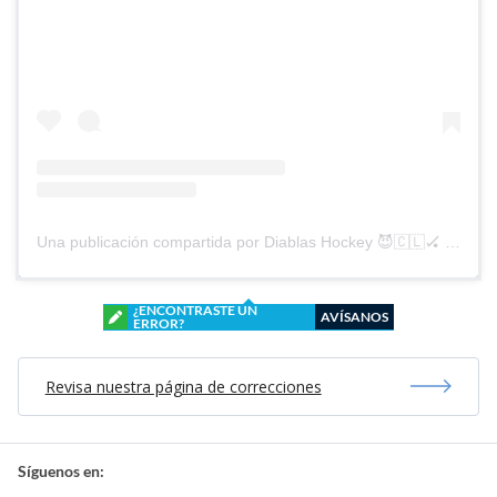
Una publicación compartida por Diablas Hockey 😈🇨🇱🏑 (@diablashockey)
¿ENCONTRASTE UN
AVÍSANOS
ERROR?
Revisa nuestra página de correcciones
Síguenos en: