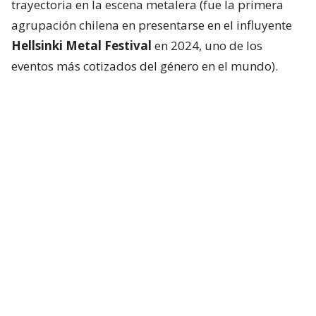
trayectoria en la escena metalera (fue la primera
agrupación chilena en presentarse en el influyente
Hellsinki Metal Festival
en 2024, uno de los
eventos más cotizados del género en el mundo).
“Yo, por ejemplo, siempre he sido bien popero
para mi oreja, entonces (cuando chico) Slayer a
mí me sonaba pura bulla”
, cuenta Briceño sobre
sus primeras impresiones musicales sobre el metal.
“Ahora, de viejo, soy un devoto de Slayer.
Me
parecen discos de alto arte”
, confiesa.
Lee también...
Slayer regresa a Chile y anuncia
primeras pistas del concierto
"especial" que prepara Tom Araya