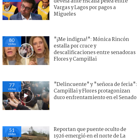
devela ante fiscalía pelea entre
Vargas y Lagos por pagos a
Migueles
"¡Me indigna!": Mónica Rincón
80
visitas
estalla por cruce y
descalificaciones entre senadoras
Flores y Campillai
"Delincuente" y "señora de feria":
77
visitas
Campillai y Flores protagonizan
duro enfrentamiento en el Senado
Reportan que puente oculto de
51
visitas
1926 emergió en el norte de La