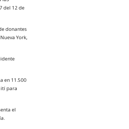
7 del 12 de
 de donantes
 Nueva York,
sidente
ba en 11.500
ití para
enta el
ía.