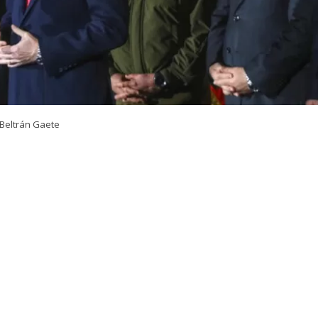
Beltrán Gaete
VER RESUMEN
 del nuevo megaoperativo policial nacional que lideró el
rtín Arrau
, en la comuna de Macul, el presidente
José 
ó a la
Agenda contra el Crimen Organizado y el Terro
ndatario entregó sus declaraciones a través de su cuenta