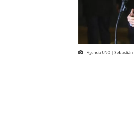
Agencia UNO | Sebastián 
En el contexto
Seguridad,
Ma
Kast
se refiri
(ACOT). El ma
social X.