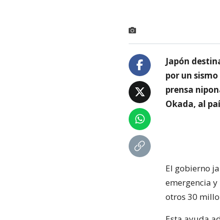
Japón destin
por un sismo 
prensa nipona
Okada, al paí
El gobierno j
emergencia y 
otros 30 millo
Esta ayuda ad