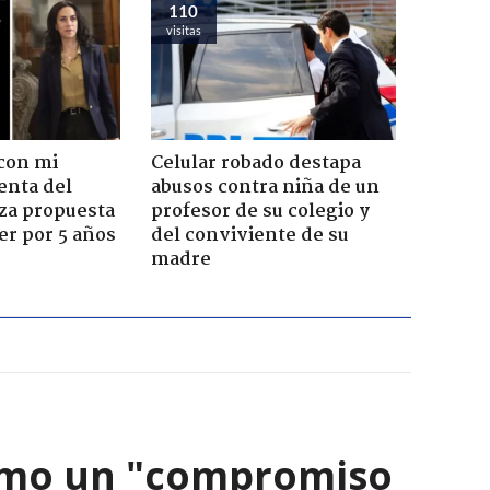
110
visitas
con mi
Celular robado destapa
enta del
abusos contra niña de un
za propuesta
profesor de su colegio y
r por 5 años
del conviviente de su
madre
como un "compromiso