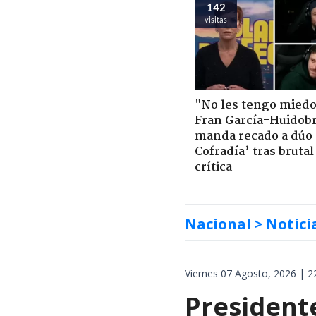
142
visitas
"No les tengo miedo
Fran García-Huidob
manda recado a dúo 
Cofradía’ tras brutal
crítica
Nacional
> Notici
Viernes 07 Agosto, 2026 | 2
President