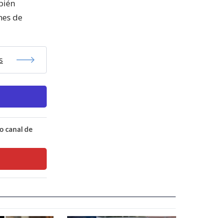
bién
nes de
s
o canal de