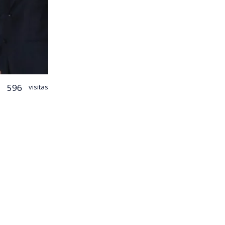
596
visitas
 ministro de
Antonio
rismo
 en la red