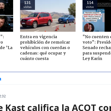
131
114
visitas
visitas
":
Entra en vigencia
"No cuenten 
ro
prohibición de remolcar
voto": Presid
de ’La
vehículos con cuerdas o
Senado recha
cadenas: qué ocupar y
para suspende
cuánto cuesta
Ley Karin
a
2:32
e Kast califica la ACOT 