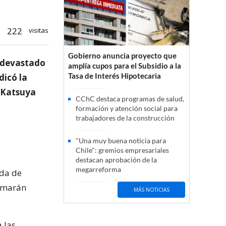
222
visitas
Gobierno anuncia proyecto que
, devastado
amplía cupos para el Subsidio a la
Tasa de Interés Hipotecaria
dicó la
, Katsuya
CChC destaca programas de salud,
formación y atención social para
trabajadores de la construcción
"Una muy buena noticia para
Chile": gremios empresariales
destacan aprobación de la
megarreforma
uda de
sumarán
MÁS NOTICIAS
 las