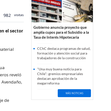
982
visitas
Gobierno anuncia proyecto que
en el sector
amplía cupos para el Subsidio a la
Tasa de Interés Hipotecaria
material
CChC destaca programas de salud,
formación y atención social para
trabajadores de la construcción
gua
"Una muy buena noticia para
Chile": gremios empresariales
eros reveló
destacan aprobación de la
a Avendaño,
megarreforma
MÁS NOTICIAS
je de