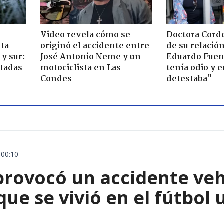
Video revela cómo se
Doctora Corde
sta
originó el accidente entre
de su relació
y sur:
José Antonio Neme y un
Eduardo Fuen
ctadas
motociclista en Las
tenía odio y 
Condes
detestaba"
 00:10
rovocó un accidente vehic
que se vivió en el fútbol