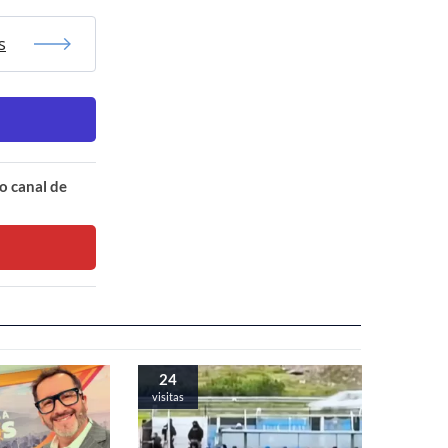
s
o canal de
24
visitas