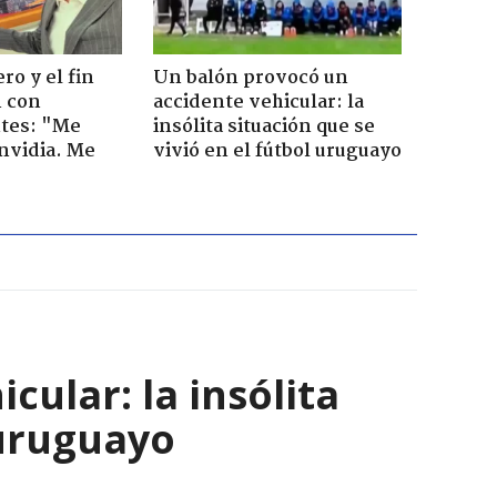
ro y el fin
Un balón provocó un
n con
accidente vehicular: la
tes: "Me
insólita situación que se
envidia. Me
vivió en el fútbol uruguayo
ular: la insólita
 uruguayo