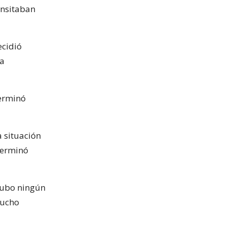
ansitaban
ecidió
la
terminó
a situación
terminó
hubo ningún
mucho