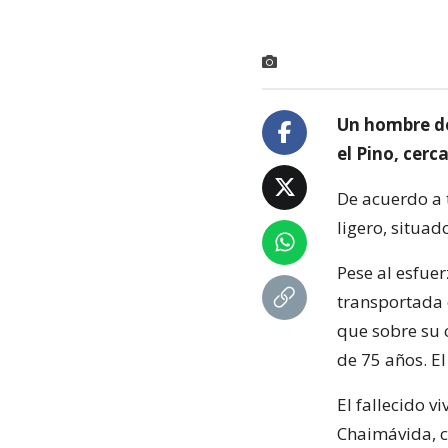
Un hombre de 
el Pino, cer
De acuerdo a 
ligero, situad
Pese al esfue
transportada 
que sobre su 
de 75 años. E
El fallecido v
Chaimávida, 