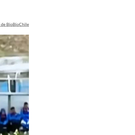
a de BioBioChile