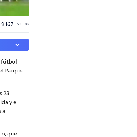
9467
visitas
 fútbol
del Parque
s 23
ida y el
s a
co, que