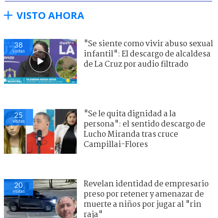
VISTO AHORA
"Se siente como vivir abuso sexual
38
visitas
infantil": El descargo de alcaldesa
de La Cruz por audio filtrado
"Se le quita dignidad a la
25
visitas
persona": el sentido descargo de
Lucho Miranda tras cruce
Campillai-Flores
Revelan identidad de empresario
20
visitas
preso por retener y amenazar de
muerte a niños por jugar al "rin
raja"