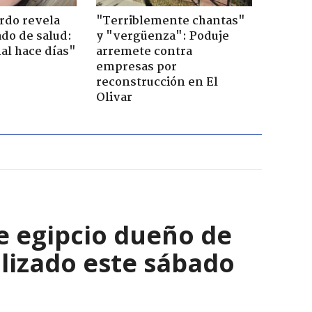
ardo revela
"Terriblemente chantas"
do de salud:
y "vergüenza": Poduje
al hace días"
arremete contra
empresas por
reconstrucción en El
Olivar
e egipcio dueño de
lizado este sábado