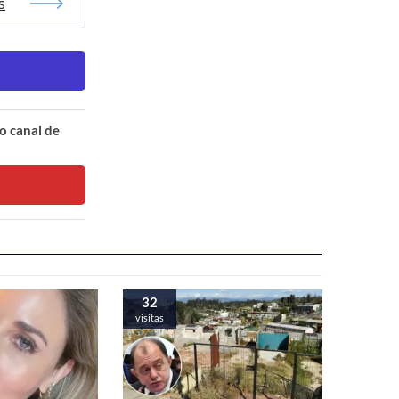
s
o canal de
32
visitas