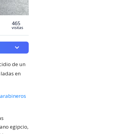
465
visitas
cidio de un
aladas en
arabineros
as
ano egipcio,