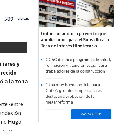
589
visitas
Gobierno anuncia proyecto que
amplía cupos para el Subsidio a la
Tasa de Interés Hipotecaria
CChC destaca programas de salud,
liares y
formación y atención social para
trabajadores de la construcción
arecido
ó a la zona
"Una muy buena noticia para
Chile": gremios empresariales
destacan aprobación de la
megarreforma
rte -entre
fundación
MÁS NOTICIAS
como Hugo
beber