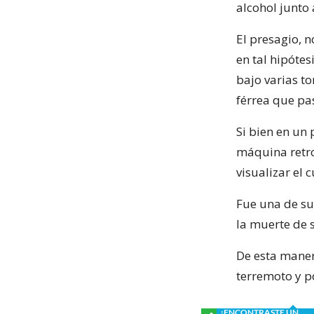
alcohol junto 
El presagio, 
en tal hipóte
bajo varias t
férrea que pas
Si bien en un 
máquina retro
visualizar el
Fue una de su
la muerte de 
De esta manera
terremoto y p
¿ENCONTRASTE UN