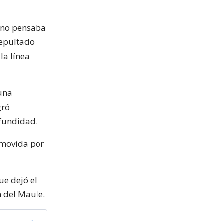
a no pensaba
sepultado
la línea
 una
gró
ofundidad.
nmovida por
ue dejó el
n del Maule.