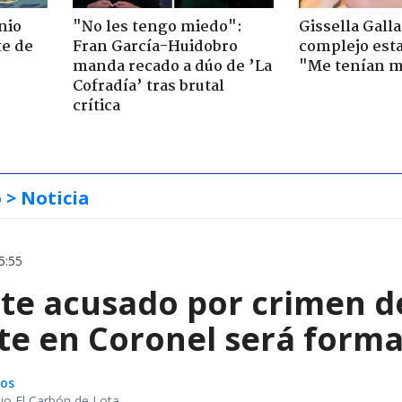
nio
"No les tengo miedo":
Gissella Gall
te de
Fran García-Huidobro
complejo esta
manda recado a dúo de ’La
"Me tenían m
Cofradía’ tras brutal
crítica
o
> Noticia
5:55
te acusado por crimen d
te en Coronel será forma
gos
io El Carbón de Lota