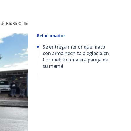
a de BioBioChile
Relacionados
Se entrega menor que mató
con arma hechiza a egipcio en
Coronel: víctima era pareja de
su mamá