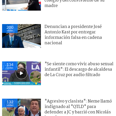
colegio y del conviviente de su
madre
Denuncian a presidente José
200
visitas
Antonio Kast por entregar
información falsa en cadena
nacional
"Se siente como vivir abuso sexual
134
visitas
infantil": El descargo de alcaldesa
de La Cruz por audio filtrado
"Agresivo y clasista": Neme llamó
132
visitas
indignado al "QTLD" para
defender a JC y barrió con Nicolás