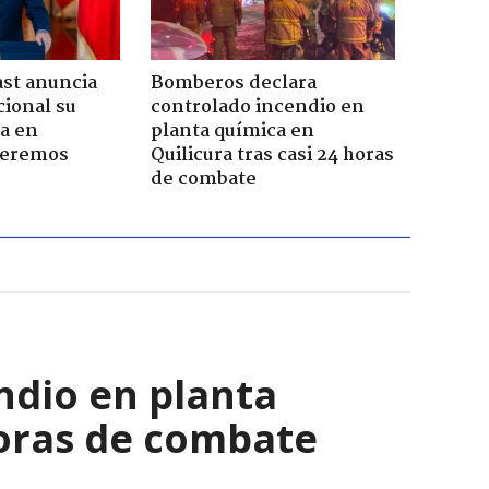
ast anuncia
Bomberos declara
ional su
controlado incendio en
a en
planta química en
Seremos
Quilicura tras casi 24 horas
de combate
ndio en planta
horas de combate