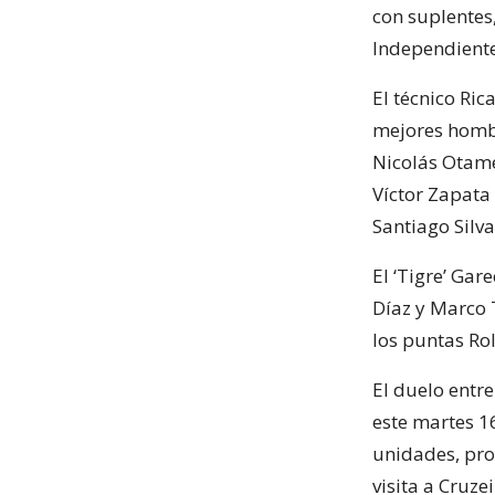
con suplentes,
Independiente
El técnico Ri
mejores homb
Nicolás Otame
Víctor Zapata 
Santiago Silva
El ‘Tigre’ Ga
Díaz y Marco 
los puntas Ro
El duelo entr
este martes 1
unidades, prod
visita a Cruzei