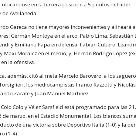
 ubicándose en la tercera posición a 5 puntos del líder
 de Avellaneda.
cardo Gareca no tiene mayores inconvenientes y alineará a
res: Germán Montoya en el arco; Pablo Lima, Sebastián
ndi y Emiliano Papa en defensa; Fabián Cubero, Leand
y Maxi Moralez en el medio; y, Hernán Rodrigo López (ex 
 en la ofensiva.
reca, además, citó al meta Marcelo Barovero, a los zaguer
Torsiglieri, los mediocampistas Franco Razzotti y Nicolá
lando Zárate y Juan Manuel Martínez.
e Colo Colo y Vélez Sarsfield está programado para las 21
6 de marzo, en el Estadio Monumental. Los blancos sum
ucto de una victoria sobre Deportivo Italia (1-0) y la de
ro (1-4).