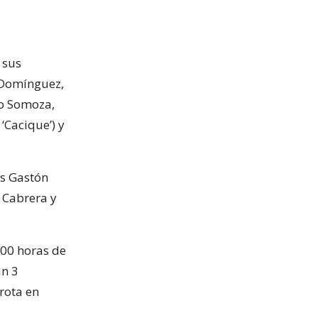
 sus
 Domínguez,
ro Somoza,
‘Cacique’) y
os Gastón
s Cabrera y
.00 horas de
an 3
rrota en