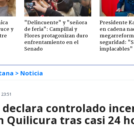
ica
"Delincuente" y "señora
Presidente K
ruce y
de feria": Campillai y
en cadena nac
tre
Flores protagonizan duro
megarreform
enfrentamiento en el
seguridad: "
Senado
implacables"
tana
> Noticia
 23:51
declara controlado ince
 Quilicura tras casi 24 