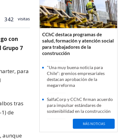
342
visitas
CChC destaca programas de
ago con
salud, formación y atención social
para trabajadores de la
l Grupo 7
construcción
"Una muy buena noticia para
harter, para
Chile": gremios empresariales
l
destacan aprobación de la
megarreforma
SalfaCorp y CChC firman acuerdo
albos tras
para impulsar estándares de
sostenibilidad en la construcción
-1) de
MÁS NOTICIAS
0, aunque