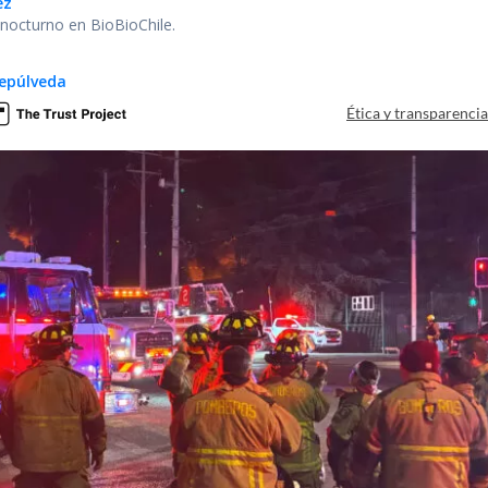
ez
r nocturno en BioBioChile.
epúlveda
Ética y transparenci