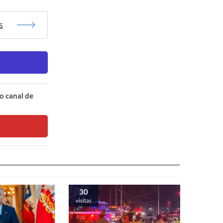
s
o canal de
30
visitas