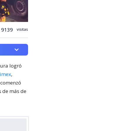
9139
visitas
cura logró
nimex
,
o comenzó
os de más de