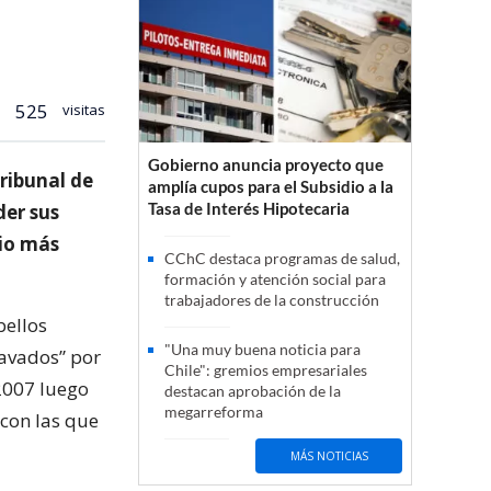
525
visitas
Gobierno anuncia proyecto que
ribunal de
amplía cupos para el Subsidio a la
Tasa de Interés Hipotecaria
der sus
dio más
CChC destaca programas de salud,
formación y atención social para
trabajadores de la construcción
bellos
"Una muy buena noticia para
ravados” por
Chile": gremios empresariales
2007 luego
destacan aprobación de la
megarreforma
 con las que
MÁS NOTICIAS