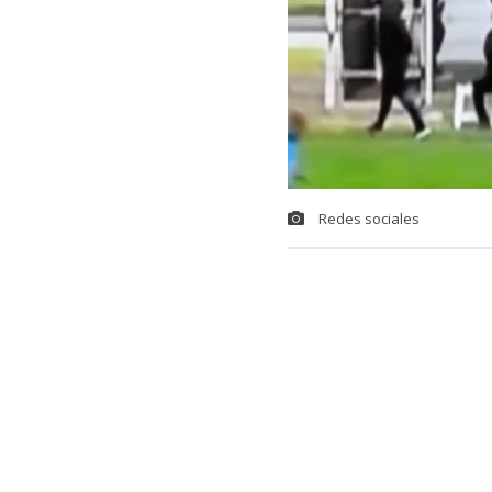
Redes sociales
Una insólita s
uruguayo,
la
ANCAP, en Mo
Resulta que s