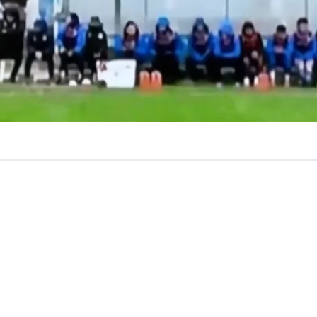
VER RESUMEN
ituación se vivió este sábado en la
Segunda División del
 cual generó un accidente automovilístico a las afueras 
ntevideo.
e enfrentaban
Uruguay Montevideo vs Paysandú
y a lo