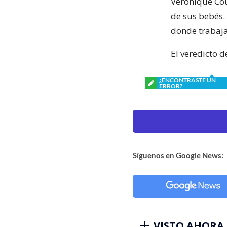
Veronique Cou
de sus bebés.
donde trabaj
El veredicto d
¿ENCONTRASTE UN
ERROR?
Síguenos en Google News:
VISTO AHORA