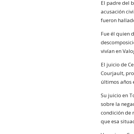
El padre del b
acusación civ
fueron hallado
Fue él quien 
descomposició
vivían en Valo
El juicio de 
Courjault, pr
últimos años 
Su juicio en T
sobre la nega
condición de 
que esa situa