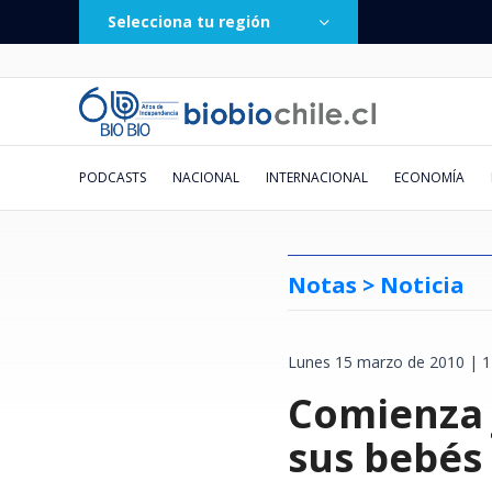
Selecciona tu región
PODCASTS
NACIONAL
INTERNACIONAL
ECONOMÍA
Notas >
Noticia
Lunes 15 marzo de 2010 | 1
Vecinos de Valdivia denuncian
Caída de helicóptero deja cuatro
Fue lanzada hace 2 días:
Un balón provocó un accidente
Doctora Cordero y el fin de su
El conflicto "postergado" entre
El millonario negocio de la
Pronostican ciclón extratropical
Municipio de San E
Lautaro Carmona via
Chile deja atrás a E
Chileno sigue brill
Obra de danza sueña
Presidente, no hay 
"He grabado sus su
Va por TV abierta: 
escasez de pellet durante las
muertos en Río de Janeiro: tres
plataforma "Sin fachadas" suma
vehicular: la insólita situación
relación con Eduardo Fuentes:
Europa y Rusia
jurisprudencia: la pugna entre
para esta semana en el centro y
Comienza 
recuperar $171 mil
tercera vez a Cuba 
Francia y Argentina
Argentina: Diego V
esperanza de un fut
la Constitución: hay
numeritos": el corr
La Serena ¿A qué ho
últimas semanas en plena
eran turistas colombianas
más de 200 denuncias por
que se vivió en el fútbol
"Me tenía odio y envidia. Me
Poder Judicial y firma que acusa
sur: revisa las zonas afectadas
vinculados a pagos 
Miguel Díaz-Canel
recuperación del tu
golazo de tiro libre
desde la mirada de 
que llegó a cientos 
dónde verlo en viv
temporada de frío
comercios ilegales
uruguayo
detestaba"
exclusión
empresa
al top 10 mundial
ante Boca
su hijo
sus bebés 