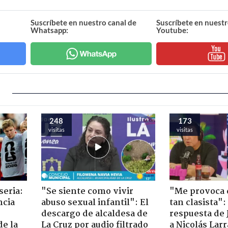
Suscríbete en nuestro canal de
Suscríbete en nuestr
Whatsapp:
Youtube:
248
173
visitas
visitas
seria:
"Se siente como vivir
"Me provoca 
ncia
abuso sexual infantil": El
tan clasista":
descargo de alcaldesa de
respuesta de 
de la
La Cruz por audio filtrado
a Nicolás Lar