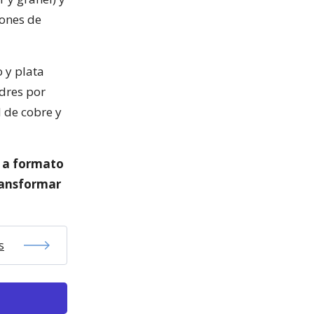
iones de
 y plata
ndres por
l de cobre y
s a formato
ransformar
s