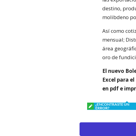
destino, prod
molibdeno por
Así como coti
mensual; Dist
área geográfi
oro de fundici
El nuevo Bol
Excel para e
en pdf e impr
¿ENCONTRASTE UN
ERROR?