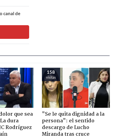
o canal de
158
visitas
dolor que sea
"Se le quita dignidad a la
 La dura
persona": el sentido
JC Rodríguez
descargo de Lucho
raín
Miranda tras cruce