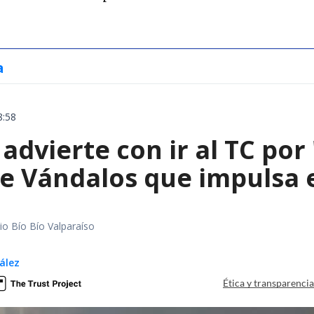
a
8:58
advierte con ir al TC por
de Vándalos que impulsa 
io Bío Bío Valparaíso
ález
Ética y transparenci