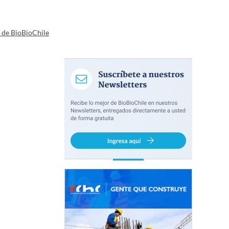
a de BioBioChile