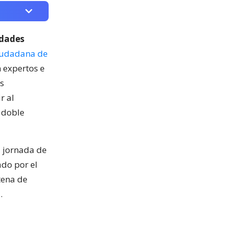
idades
iudadana de
 expertos e
as
r al
 doble
a jornada de
ado por el
tena de
.