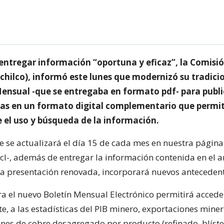
 entregar información “oportuna y eficaz”, la Comisi
chilco), informó este lunes que modernizó su tradici
Mensual -que se entregaba en formato pdf- para publ
icas en un formato digital complementario que permi
e el uso y búsqueda de la información.
ue se actualizará el día 15 de cada mes en nuestra págin
cl-, además de entregar la información contenida en el a
a presentación renovada, incorporará nuevos antecedent
a el nuevo Boletín Mensual Electrónico permitirá accede
, a las estadísticas del PIB minero, exportaciones miner
ones de cobre desagregado por producto (refinado, blíster