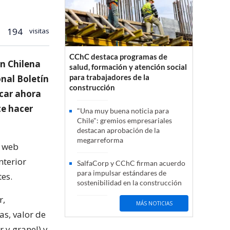
194
visitas
CChC destaca programas de
ón Chilena
salud, formación y atención social
para trabajadores de la
onal Boletín
construcción
icar ahora
te hacer
"Una muy buena noticia para
Chile": gremios empresariales
destacan aprobación de la
megarreforma
a web
nterior
SalfaCorp y CChC firman acuerdo
para impulsar estándares de
es.
sostenibilidad en la construcción
r,
MÁS NOTICIAS
as, valor de
 y granel) y