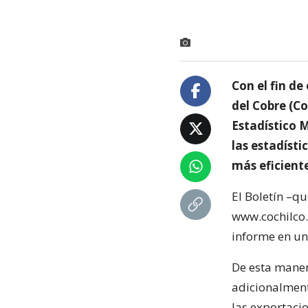
Con el fin de
del Cobre (Co
Estadístico 
las estadíst
más eficient
El Boletín –q
www.cochilco.
informe en un
De esta maner
adicionalmente
las exportaci