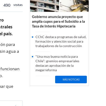
490
visitas
Gobierno anuncia proyecto que
ro
amplía cupos para el Subsidio a la
Tasa de Interés Hipotecaria
ntrales
l país.
CChC destaca programas de salud,
formación y atención social para
ción para
trabajadores de la construcción
 sin agua a
"Una muy buena noticia para
Chile": gremios empresariales
destacan aprobación de la
 funcionan
megarreforma
o.
MÁS NOTICIAS
onar que