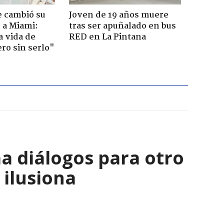
e cambió su
Joven de 19 años muere
r a Miami:
tras ser apuñalado en bus
a vida de
RED en La Pintana
ero sin serlo"
a diálogos para otro
 ilusiona