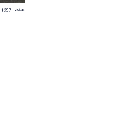
1657
visitas
mó que desde
mio a
 el
bien (…)
ica.
o decirles
 momento,
 el medio