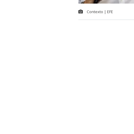
Contexto | EFE
La máxima au
la organizaci
Sudamérica, d
candidato pri
“Puedo decir 
También est
Tenemos conv
es que hemos 
queremos mant
especializado