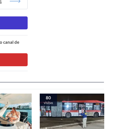
s
o canal de
80
visitas