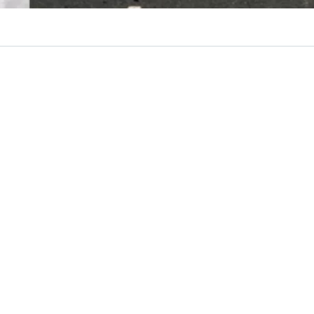
VER RESUMEN
toridad de la
Fórmula 1
,
Stefano Domenicali
, confir
ón existen “conversaciones” para traer un nuevo Gran Pre
onde de inmediato surge Buenos Aires, Argentina, como
ncipal.
es que las negociaciones en África están avanzando muy 
amos manteniendo otras conversaciones en Sudamér
ersaciones en el Lejano Oriente
. Y una cosa que pued
recibido más solicitudes en China y Japón, pero, por el
ener una sola carrera en China”, detalló en diálogo con
 Motorsport sobre las novedades al respecto.