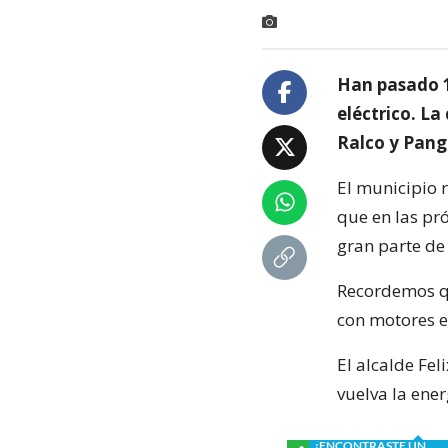
Han pasado 1
eléctrico. L
Ralco y Pangu
El municipio 
que en las pr
gran parte de
Recordemos qu
con motores el
El alcalde Fel
vuelva la ener
¿ENCONTRASTE UN