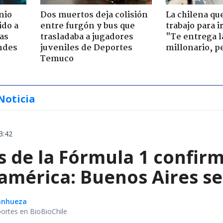
nio
Dos muertos deja colisión
La chilena qu
ido a
entre furgón y bus que
trabajo para i
ras
trasladaba a jugadores
"Te entrega l
ndes
juveniles de Deportes
millonario, p
Temuco
Noticia
3:42
de la Fórmula 1 confirm
américa: Buenos Aires se
Sanhueza
portes en BioBioChile