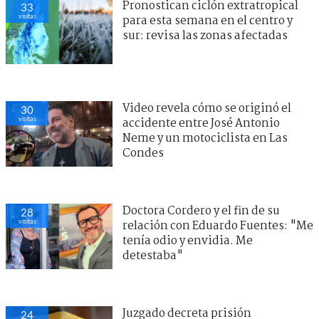
Pronostican ciclón extratropical
33
visitas
para esta semana en el centro y
sur: revisa las zonas afectadas
Video revela cómo se originó el
30
visitas
accidente entre José Antonio
Neme y un motociclista en Las
Condes
Doctora Cordero y el fin de su
28
visitas
relación con Eduardo Fuentes: "Me
tenía odio y envidia. Me
detestaba"
Juzgado decreta prisión
24