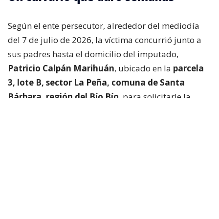
Según el ente persecutor, alrededor del mediodía
del 7 de julio de 2026, la víctima concurrió junto a
sus padres hasta el domicilio del imputado,
Patricio Calpán Marihuán
, ubicado en la
parcela
3, lote B, sector La Peña, comuna de Santa
Bárbara, región del Bío Bío
, para solicitarle la
devolución de una motosierra que le habían
prestado.
El imputado aceptó entregar la especie,
bajo la
condición de que la víctima se quedara a
conversar a solas con él.
Lo que fue aceptado por
la joven.
Tras entregar la motosierra a los padres, el