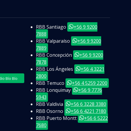
RBB Santiago
+56 9 9200
7888
RBB Valparaíso
+56 9 9200
7889
RBB Concepción
+56 9 9200
7878
RBB Los Ángeles
+56 4 3221
2800
o Bío Bío
RBB Temuco
+56 4 5259 2200
RBB Lonquimay
+56 9 7776
5943
RBB Valdivia
+56 6 3228 3380
RBB Osorno
+56 6 4221 7180
RBB Puerto Montt
+56 6 5222
7680