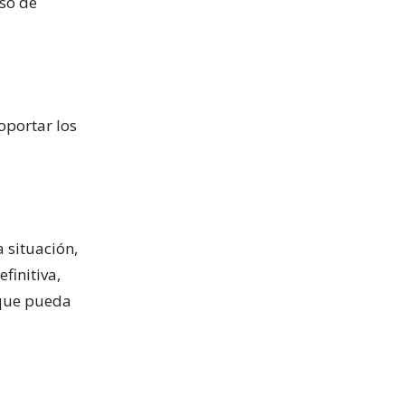
iso de
oportar los
a situación,
finitiva,
 que pueda