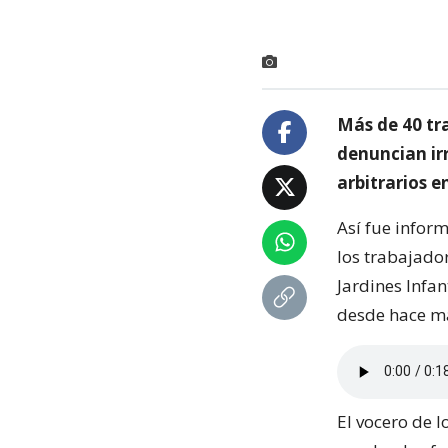
Más de 40 tr
denuncian ir
arbitrarios 
Así fue infor
los trabajado
Jardines Infa
desde hace m
El vocero de l