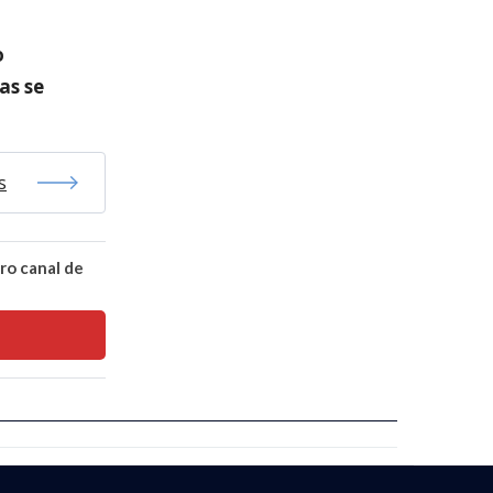
o
as se
s
ro canal de