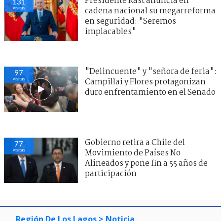
Presidente Kast anuncia en
131
visitas
cadena nacional su megarreforma
en seguridad: "Seremos
implacables"
"Delincuente" y "señora de feria":
97
visitas
Campillai y Flores protagonizan
duro enfrentamiento en el Senado
Gobierno retira a Chile del
77
visitas
Movimiento de Países No
Alineados y pone fin a 55 años de
participación
Región De Los Lagos
> Noticia