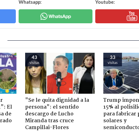
Whatsapp:
Youtube:
43
33
visitas
visitas
ir
"Se le quita dignidad a la
Trump impone
": El
persona": el sentido
15% al polisili
sa de
descargo de Lucho
para fabricar
trado
Miranda tras cruce
solares y
Campillai-Flores
semiconduct