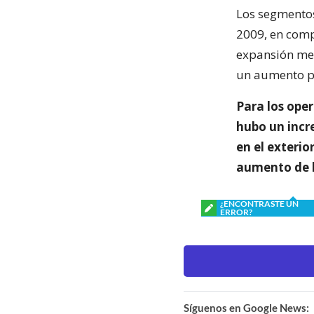
Los segmentos
2009, en comp
expansión medi
un aumento p
Para los oper
hubo un incr
en el exterio
aumento de l
¿ENCONTRASTE UN
ERROR?
Síguenos en Google News: