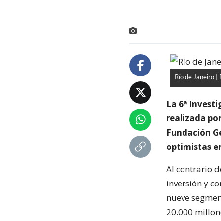
Río de Janeiro | 
La 6ª Invest
realizada por
Fundación Ge
optimistas en
Al contrario 
inversión y c
nueve segment
20.000 millon