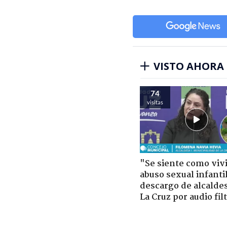
VISTO AHORA
74
visitas
"Se siente como viv
abuso sexual infantil
descargo de alcalde
La Cruz por audio fil