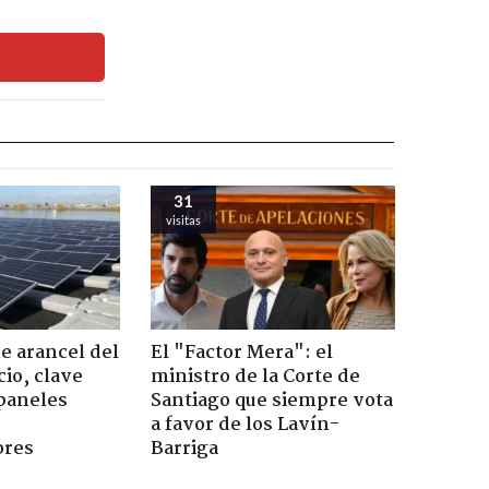
31
visitas
 arancel del
El "Factor Mera": el
cio, clave
ministro de la Corte de
 paneles
Santiago que siempre vota
a favor de los Lavín-
ores
Barriga