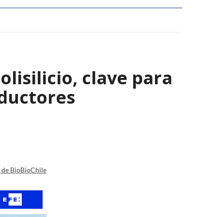
isilicio, clave para
nductores
a de BioBioChile