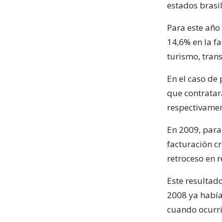
estados brasi
Para este año
14,6% en la fa
turismo, tran
En el caso de 
que contratar
respectivamen
En 2009, para
facturación c
retroceso en r
Este resultad
2008 ya había
cuando ocurrió