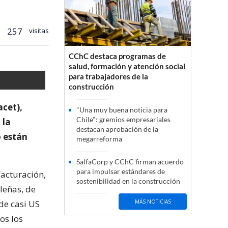
257
visitas
CChC destaca programas de
salud, formación y atención social
para trabajadores de la
construcción
cet),
"Una muy buena noticia para
Chile": gremios empresariales
 la
destacan aprobación de la
o están
megarreforma
SalfaCorp y CChC firman acuerdo
para impulsar estándares de
facturación,
sostenibilidad en la construcción
leñas, de
de casi US
MÁS NOTICIAS
os los