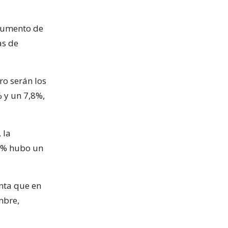
 aumento de
as de
ro serán los
 y un 7,8%,
 la
25% hubo un
nta que en
mbre,