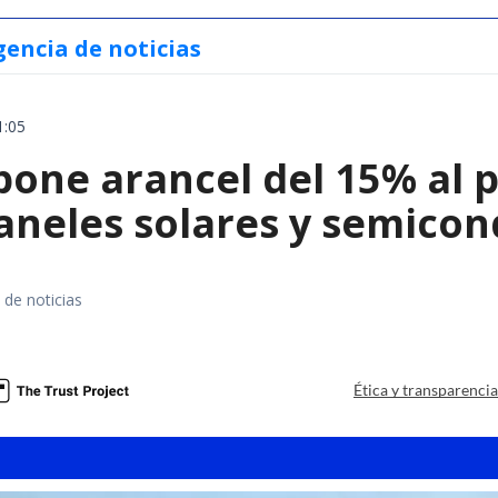
gencia de noticias
1:05
ne arancel del 15% al pol
paneles solares y semico
 de noticias
a
Ética y transparenci