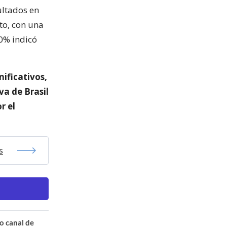
ultados en
to, con una
80% indicó
ificativos,
va de Brasil
r el
s
o canal de