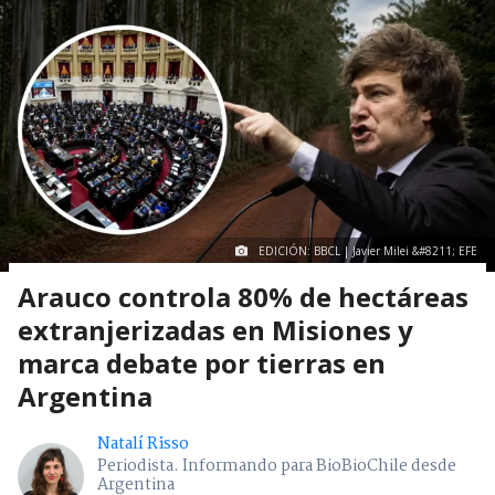
EDICIÓN: BBCL | Javier Milei &#8211; EFE
Arauco controla 80% de hectáreas
extranjerizadas en Misiones y
marca debate por tierras en
Argentina
Natalí Risso
Periodista. Informando para BioBioChile desde
Argentina