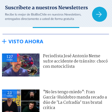
VISTO AHORA
Periodista José Antonio Neme
127
visitas
sufre accidente de tránsito: chocó
con motociclista
"No les tengo miedo": Fran
23
visitas
García-Huidobro manda recado a
dúo de ’La Cofradía’ tras brutal
crítica