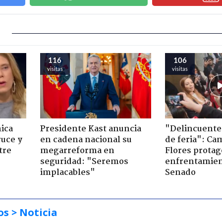
116
106
visitas
visitas
ica
Presidente Kast anuncia
"Delincuente
ruce y
en cadena nacional su
de feria": Cam
tre
megarreforma en
Flores prota
seguridad: "Seremos
enfrentamien
implacables"
Senado
os
> Noticia