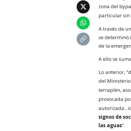
zona del bypa
particular sin
A través de u
se determinó 
de la emergen
A ello se suma
Lo anterior, 
del Ministeri
terraplén, as
provocada por
autorizada
, 
signos de so
las aguas
“.