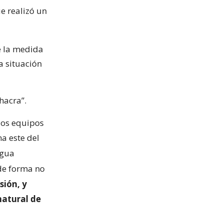
e realizó un
e la medida
a situación
hacra”.
 los equipos
a este del
agua
 de forma no
sión, y
natural de