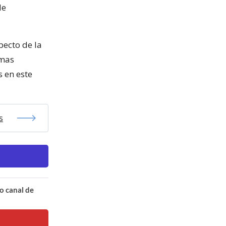
de
pecto de la
omas
s en este
s
o canal de