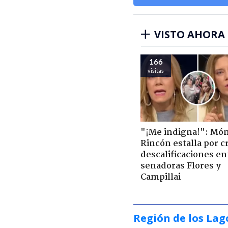
VISTO AHORA
166
visitas
"¡Me indigna!": Món
Rincón estalla por c
descalificaciones en
senadoras Flores y
Campillai
Región de los Lag