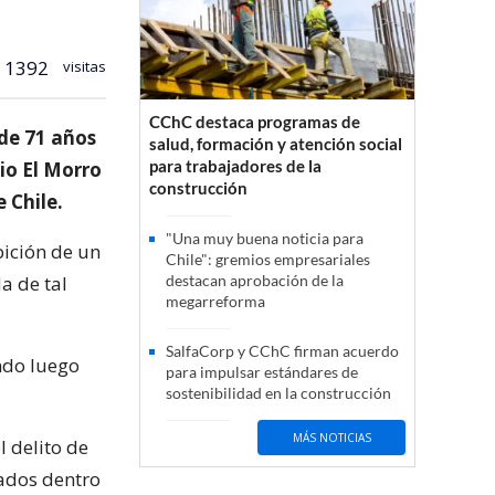
1392
visitas
CChC destaca programas de
de 71 años
salud, formación y atención social
para trabajadores de la
io El Morro
construcción
 Chile.
"Una muy buena noticia para
bición de un
Chile": gremios empresariales
a de tal
destacan aprobación de la
megarreforma
SalfaCorp y CChC firman acuerdo
ndo luego
para impulsar estándares de
sostenibilidad en la construcción
MÁS NOTICIAS
 delito de
gados dentro