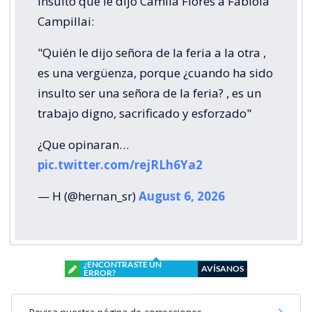
insulto que le dijo Camila Flores a Fabiola
Campillai:
"Quién le dijo señora de la feria a la otra ,
es una vergüenza, porque ¿cuando ha sido
insulto ser una señora de la feria? , es un
trabajo digno, sacrificado y esforzado"
¿Que opinaran…
pic.twitter.com/rejRLh6Ya2
— H (@hernan_sr)
August 6, 2026
¿ENCONTRASTE UN
AVÍSANOS
ERROR?