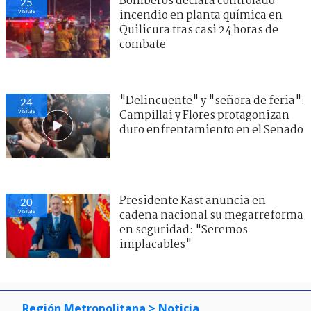
Bomberos declara controlado
25
visitas
incendio en planta química en
Quilicura tras casi 24 horas de
combate
"Delincuente" y "señora de feria":
24
visitas
Campillai y Flores protagonizan
duro enfrentamiento en el Senado
Presidente Kast anuncia en
20
visitas
cadena nacional su megarreforma
en seguridad: "Seremos
implacables"
Región Metropolitana
> Noticia