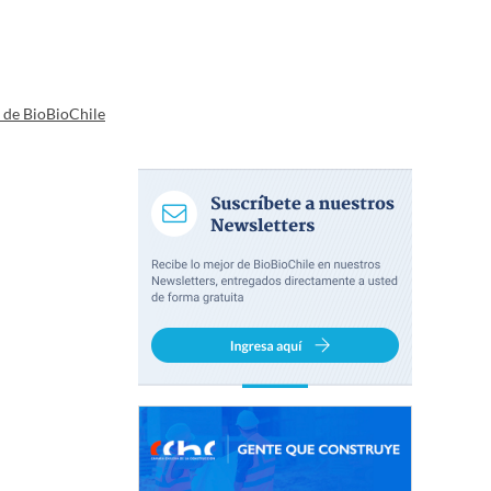
a de BioBioChile