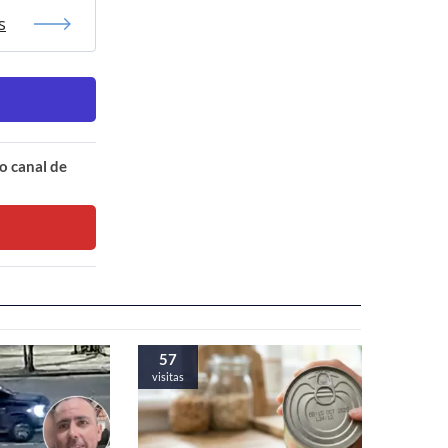
s
o canal de
57
visitas