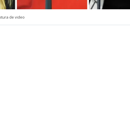
ptura de video
VER RESUMEN
e Lucho Miranda dejó un momento el humor de lado par
go tras los recientes dichos entre las senadoras Camila F
lai (IND).
cio ‘
No hacemos uno
‘ del canal Somos Fabulosos, donde 
idió un momento de seriedad para abordar detalladam
 la senadora Flores en medio de su tenso intercambio d
arlamentaria.
 en medio de una ola de insultos en el Senado, Flores le l
 vivido del Estado” gracias a las indemnizaciones recibid