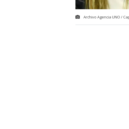
Archivo Agencia UNO / Ca
El comediant
potente descar
Fabiola Campil
Fue en el espa
comediante p
comentario de
con la otra p
En específico,
Campillai: “Ha