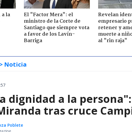
 a la
El "Factor Mera": el
Revelan iden
o
ministro de la Corte de
empresario p
Santiago que siempre vota
retener y am
a favor de los Lavín-
muerte a niño
Barriga
al "rin raja"
> Noticia
:57
ta dignidad a la persona"
iranda tras cruce Campil
oza Poblete
gazine