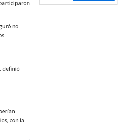
 participaron
eguró no
os
 definió
berían
ios, con la