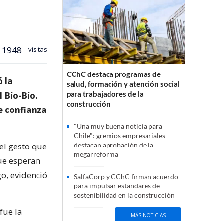
1948
visitas
CChC destaca programas de
ó la
salud, formación y atención social
para trabajadores de la
 Bío-Bío.
construcción
de confianza
"Una muy buena noticia para
Chile": gremios empresariales
el gesto que
destacan aprobación de la
megarreforma
ue esperan
go, evidenció
SalfaCorp y CChC firman acuerdo
para impulsar estándares de
sostenibilidad en la construcción
fue la
MÁS NOTICIAS