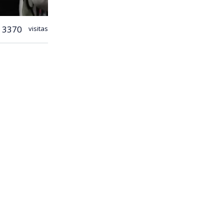
3370
visitas
a hacer un
lores (RN) y
el
ente un
e palabras
anzó a
as y reiteró