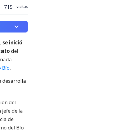
715
visitas
o,
se inició
ósito
del
rmada
o Bío
.
e desarrolla
ión del
jefe de la
cia de
rno del Bío