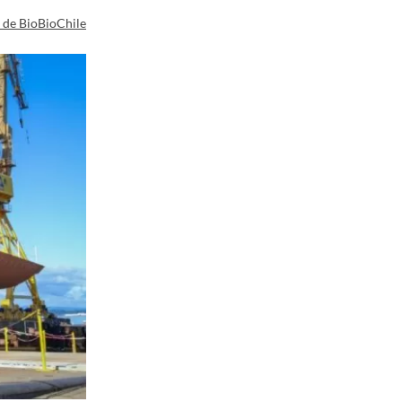
a de BioBioChile