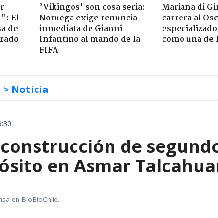
ir
’Vikingos’ son cosa seria:
Mariana di Gi
": El
Noruega exige renuncia
carrera al Os
sa de
inmediata de Gianni
especializado
trado
Infantino al mando de la
como una de l
FIFA
o
> Noticia
9:30
construcción de segund
ósito en Asmar Talcahu
nsa en BioBioChile.