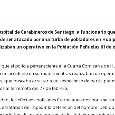
ospital de Carabineros de Santiago, a funcionario que
 de ser atacado por una turba de pobladores en Hual
izaban un operativo en la Población Peñuelas III de 
 que el policía perteneciente a la Cuarta Comisaría de H
o un accidente en su moto mientras realizaban un operat
as, que buscaba arrestar a un sospechoso de participar e
os al terremoto del 27 de febrero.
idad, los efectivos policiales fueron atacados por una tu
e trataban de impedir la detención del hombre. Debido 
fectado fue alcanzado por uno de los individuos, quien lo