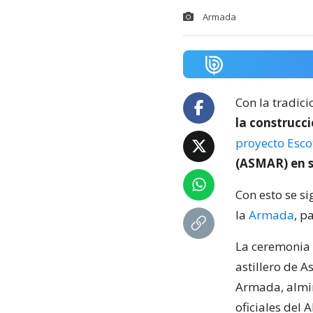
Armada
Con la tradici
la construcc
proyecto Escot
(ASMAR) en s
Con esto se s
la
Armada
, p
La ceremonia s
astillero de 
Armada, almir
oficiales del