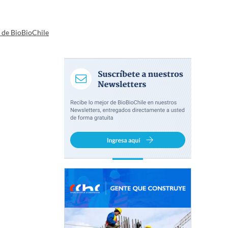
a de BioBioChile