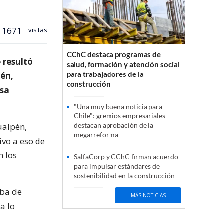
1671
visitas
CChC destaca programas de
 resultó
salud, formación y atención social
para trabajadores de la
pén,
construcción
esa
"Una muy buena noticia para
Chile": gremios empresariales
ualpén,
destacan aprobación de la
megarreforma
ivo a eso de
n los
SalfaCorp y CChC firman acuerdo
para impulsar estándares de
sostenibilidad en la construcción
rba de
MÁS NOTICIAS
a lo