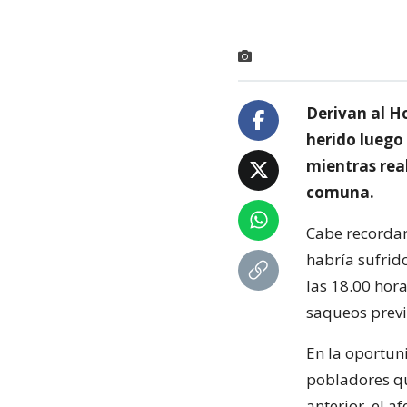
Derivan al H
herido luego
mientras real
comuna.
Cabe recordar
habría sufrid
las 18.00 hor
saqueos previ
En la oportun
pobladores qu
anterior, el a