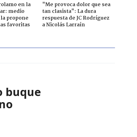
rolamo en la
"Me provoca dolor que sea
car: medio
tan clasista": La dura
 la propone
respuesta de JC Rodríguez
as favoritas
a Nicolás Larraín
o buque
ano