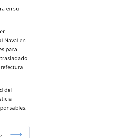
ra en su
ser
al Naval en
es para
r trasladado
prefectura
d del
ticia
esponsables,
s