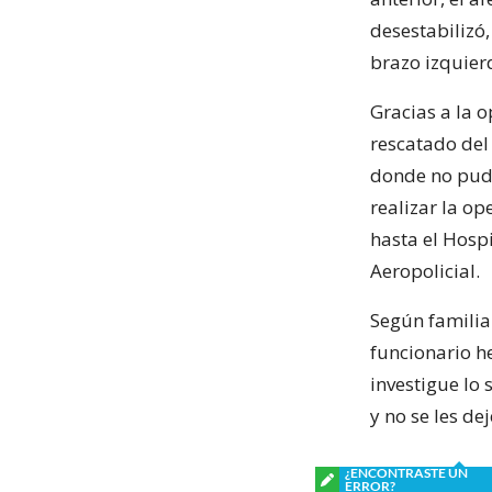
desestabilizó,
brazo izquier
Gracias a la o
rescatado del
donde no pudo
realizar la op
hasta el Hospi
Aeropolicial.
Según familia
funcionario he
investigue lo 
y no se les de
¿ENCONTRASTE UN
ERROR?