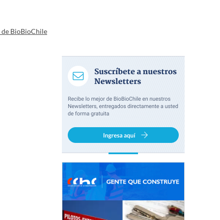
a de BioBioChile