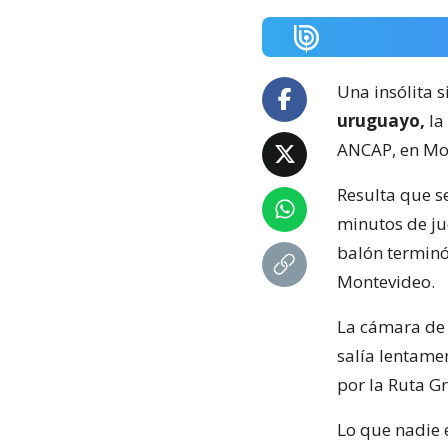
Una insólita s
uruguayo,
la
ANCAP, en Mo
Resulta que s
minutos de ju
balón terminó
Montevideo.
La cámara de 
salía lentame
por la Ruta Gr
Lo que nadie e