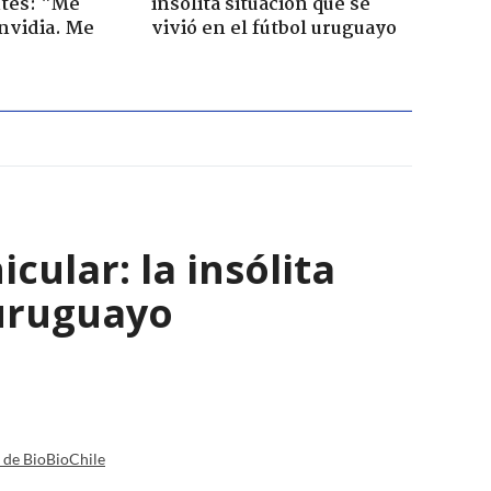
tes: "Me
insólita situación que se
envidia. Me
vivió en el fútbol uruguayo
ular: la insólita
 uruguayo
a de BioBioChile