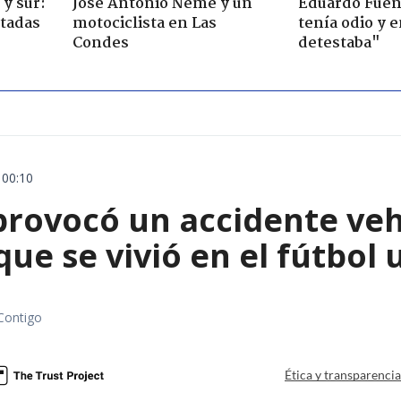
y sur:
José Antonio Neme y un
Eduardo Fuen
ctadas
motociclista en Las
tenía odio y 
Condes
detestaba"
 00:10
rovocó un accidente vehic
que se vivió en el fútbol
Contigo
Ética y transparenci