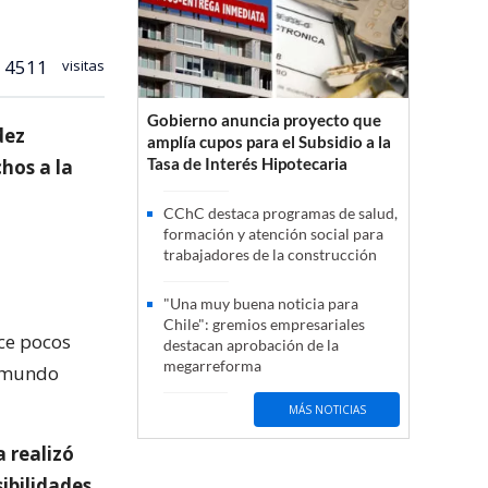
4511
visitas
Gobierno anuncia proyecto que
dez
amplía cupos para el Subsidio a la
Tasa de Interés Hipotecaria
hos a la
CChC destaca programas de salud,
formación y atención social para
trabajadores de la construcción
"Una muy buena noticia para
Chile": gremios empresariales
ace pocos
destacan aprobación de la
megarreforma
Edmundo
MÁS NOTICIAS
 realizó
sibilidades