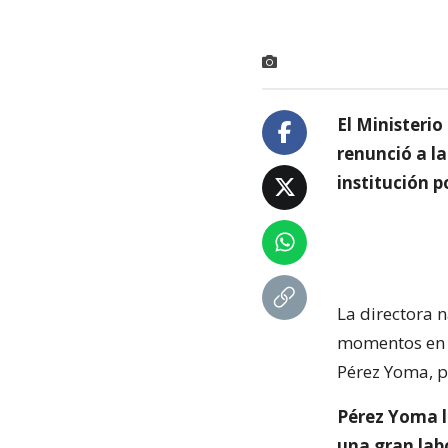
El Ministeri
renunció a la
institución p
La directora 
momentos en L
Pérez Yoma, p
Pérez Yoma l
una gran labo