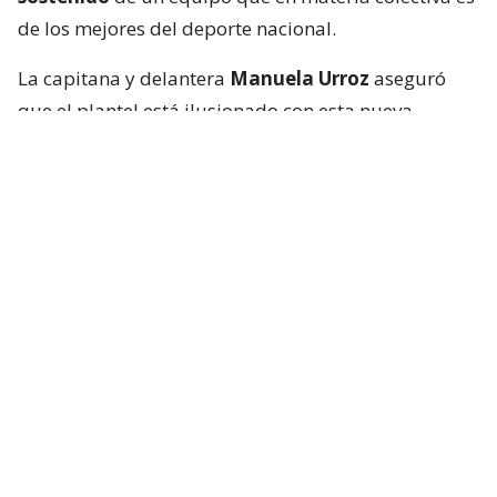
de los mejores del deporte nacional.
La capitana y delantera
Manuela Urroz
aseguró
que el plantel está ilusionado con esta nueva
oportunidad y consciente de la exigencia que
representa el grupo que les tocó.
“
Estamos muy felices de estar viviendo este
sueño. Tenemos tres rivales muy difíciles en el
grupo: Países Bajos, como el número uno del
ranking; Australia, que fue tercero en el Mundial
anterior; y Japón, que siempre es un equipo
competitivo
”, dijo.
“
Pero nuestro equipo ha demostrado que
queremos aspirar a lo más alto. Yo creo que