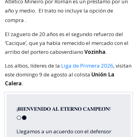
Atlético Mineiro por Román es un préstamo por un
año y medio.
El trato no incluye la opción de
compra
.
El zaguero de 20 años es el segundo refuerzo del
‘Cacique’, que ya había remecido el mercado con el
arribo del portero caboverdiano
Vozinha
.
Los albos, líderes de la
Liga de Primera 2026
, visitan
este domingo 9 de agosto al colista
Unión La
Calera
.
¡𝐁𝐈𝐄𝐍𝐕𝐄𝐍𝐈𝐃𝐎 𝐀𝐋 𝐄𝐓𝐄𝐑𝐍𝐎 𝐂𝐀𝐌𝐏𝐄𝐎́𝐍!
⚪⚫
Llegamos a un acuerdo con el defensor