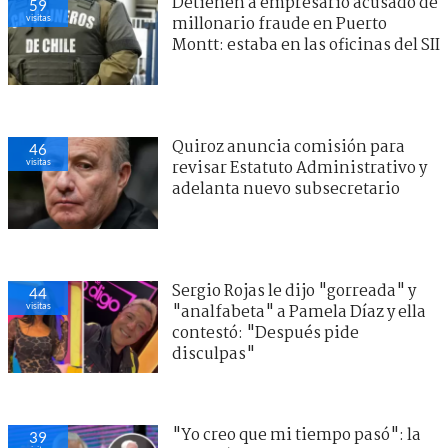
Detienen a empresario acusado de
59
visitas
millonario fraude en Puerto
Montt: estaba en las oficinas del SII
Quiroz anuncia comisión para
46
visitas
revisar Estatuto Administrativo y
adelanta nuevo subsecretario
Sergio Rojas le dijo "gorreada" y
44
visitas
"analfabeta" a Pamela Díaz y ella
contestó: "Después pide
disculpas"
"Yo creo que mi tiempo pasó": la
39