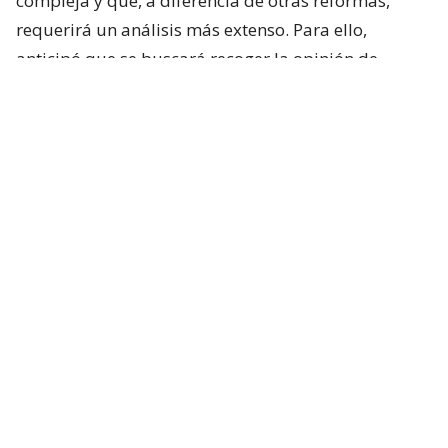
compleja y que, a diferencia de otras reformas,
requerirá un análisis más extenso. Para ello,
anticipó que se buscará recoger la opinión de
académicos y especialistas técnicos de distintas
posiciones.
“Es un tema país y que requiere nuestra atención”,
sostuvo.
Respecto de los plazos, el ministro indicó que la
intención del Ejecutivo es que la comisión comience
sus labores durante la próxima semana.
Lee también...
Exsubsecretario Rodríguez difunde
nuevos test negativos y redobla
ofensiva por caso drogas