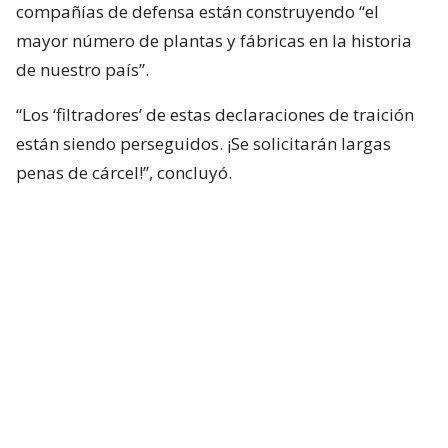
compañías de defensa están construyendo “el
mayor número de plantas y fábricas en la historia
de nuestro país”.
“Los ‘filtradores’ de estas declaraciones de traición
están siendo perseguidos. ¡Se solicitarán largas
penas de cárcel!”, concluyó.
Su mensaje tiene lugar luego que
The Washington
Post
publicara un artículo en el que funcionarios
estadounidenses revelaban la molestia de Trump