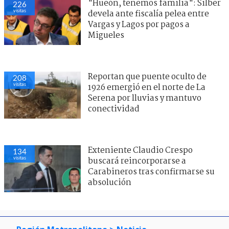
"Hueón, tenemos familia": Silber
226
visitas
devela ante fiscalía pelea entre
Vargas y Lagos por pagos a
Migueles
Reportan que puente oculto de
208
visitas
1926 emergió en el norte de La
Serena por lluvias y mantuvo
conectividad
Exteniente Claudio Crespo
134
visitas
buscará reincorporarse a
Carabineros tras confirmarse su
absolución