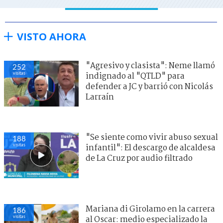
VISTO AHORA
"Agresivo y clasista": Neme llamó
252
visitas
indignado al "QTLD" para
defender a JC y barrió con Nicolás
Larraín
"Se siente como vivir abuso sexual
188
visitas
infantil": El descargo de alcaldesa
de La Cruz por audio filtrado
Mariana di Girolamo en la carrera
186
visitas
al Oscar: medio especializado la