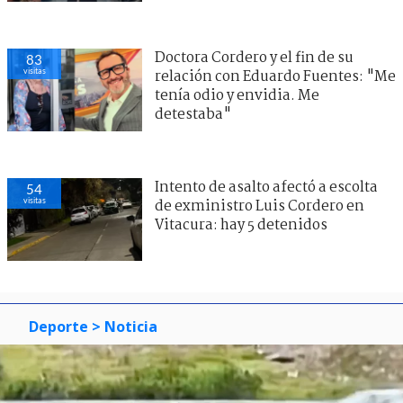
Doctora Cordero y el fin de su
83
visitas
relación con Eduardo Fuentes: "Me
tenía odio y envidia. Me
detestaba"
Intento de asalto afectó a escolta
54
visitas
de exministro Luis Cordero en
Vitacura: hay 5 detenidos
Deporte
> Noticia