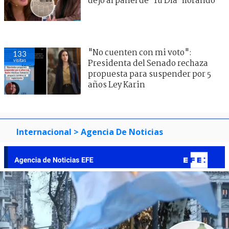
dejó al panel de ’Tu Día’ llorando
"No cuenten con mi voto":
133
visitas
Presidenta del Senado rechaza
propuesta para suspender por 5
años Ley Karin
Internacional
> Agencia De Noticias