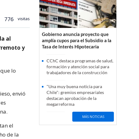
776
visitas
Gobierno anuncia proyecto que
da al
amplía cupos para el Subsidio a la
Tasa de Interés Hipotecaria
erremoto y
CChC destaca programas de salud,
formación y atención social para
 que lo
trabajadores de la construcción
"Una muy buena noticia para
Chile": gremios empresariales
ieso, envió
destacan aprobación de la
des
megarreforma
ona.
MÁS NOTICIAS
tan el
ho de la