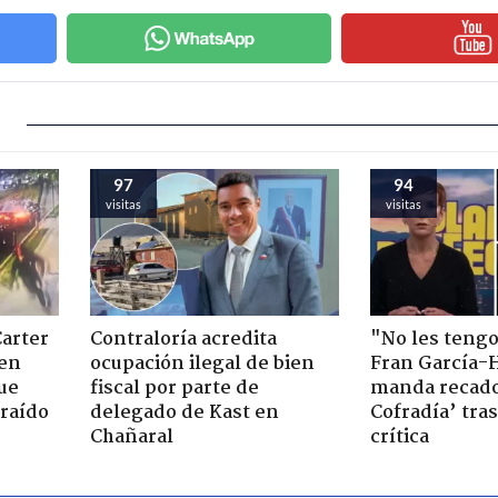
97
94
visitas
visitas
Carter
Contraloría acredita
"No les teng
 en
ocupación ilegal de bien
Fran García-
ue
fiscal por parte de
manda recado
raído
delegado de Kast en
Cofradía’ tras
Chañaral
crítica