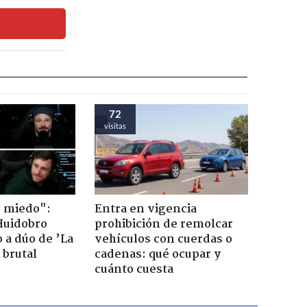
72
visitas
o miedo":
Entra en vigencia
Huidobro
prohibición de remolcar
 a dúo de ’La
vehículos con cuerdas o
 brutal
cadenas: qué ocupar y
cuánto cuesta