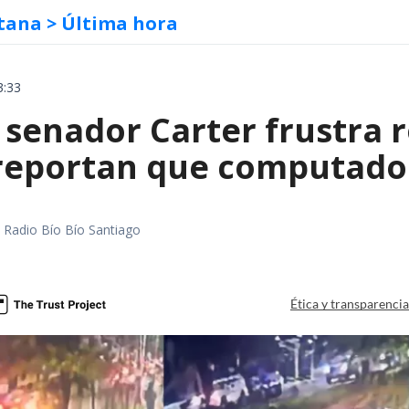
tana
> Última hora
3:33
 senador Carter frustra 
 reportan que computador
a
al Radio Bío Bío Santiago
a
Ética y transparenci