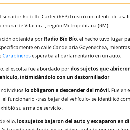
l senador Rodolfo Carter (REP) frustró un intento de asalt
 comuna de Vitacura
, región Metropolitana (RM).
ación obtenida por
Radio Bío Bío
, el hecho tuvo lugar p
specíficamente en calle Candelaria Goyenechea, mientras
de
Carabineros
esperaba al parlamentario en un auto.
to, el escolta fue abordado por
dos sujetos que abrieron
vehículo, intimidándolo con un destornillador
.
 individuos
lo obligaron a descender del móvil
. Fue en 
e
el funcionario -tras bajar del vehículo- se identificó co
exhibió su arma de servicio
.
de ello,
los sujetos bajaron del auto y escaparon en d
. Así quedó registrado en un video captado por una cám