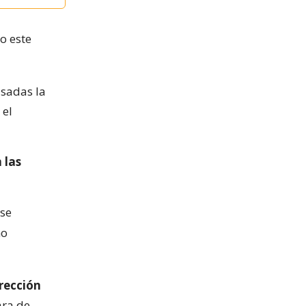
o este
asadas la
 el
 las
ese
mo
irección
ara de