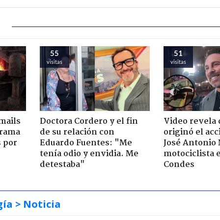
55
51
visitas
visitas
mails
Doctora Cordero y el fin
Video revela
 trama
de su relación con
originó el ac
s por
Eduardo Fuentes: "Me
José Antonio
tenía odio y envidia. Me
motociclista 
detestaba"
Condes
gía
> Noticia