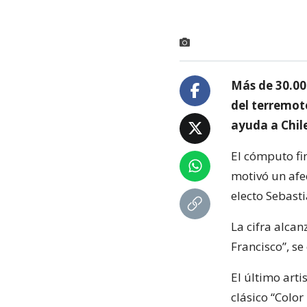
Más de 30.00
del terremoto
ayuda a Chil
El cómputo fin
motivó un afe
electo Sebasti
La cifra alca
Francisco”, s
El último arti
clásico “Color