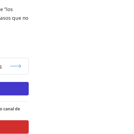
e “los
casos que no
s
o canal de