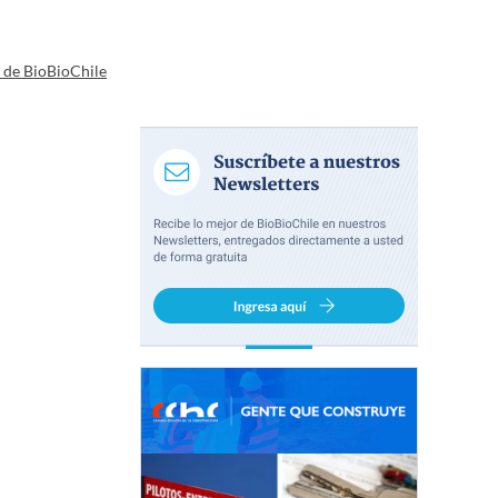
a de BioBioChile