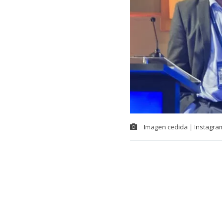
Imagen cedida | Instagra
BiobioChile conversó con Nicolás Balmaceda Pascal, el hermano médico de Pedro
Pascal que está 
de datos para mejora