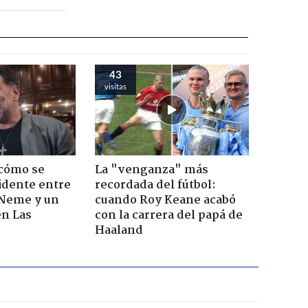
43
visitas
 cómo se
La "venganza" más
cidente entre
recordada del fútbol:
 Neme y un
cuando Roy Keane acabó
en Las
con la carrera del papá de
Haaland