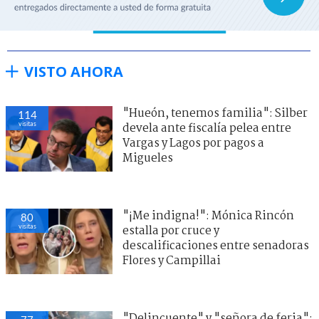
VISTO AHORA
"Hueón, tenemos familia": Silber
114
visitas
devela ante fiscalía pelea entre
Vargas y Lagos por pagos a
Migueles
"¡Me indigna!": Mónica Rincón
80
visitas
estalla por cruce y
descalificaciones entre senadoras
Flores y Campillai
"Delincuente" y "señora de feria":