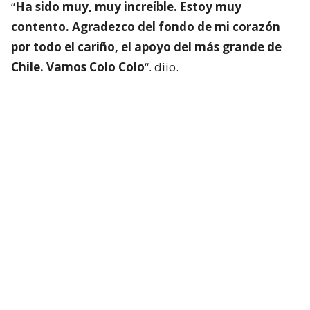
“
Ha sido muy, muy increíble. Estoy muy
contento. Agradezco del fondo de mi corazón
por todo el cariño, el apoyo del más grande de
Chile. Vamos Colo Colo
“, dijo.
Lee también...
"Muy feliz de comenzar este viaje":
Vozinha emociona a los hinchas
con sus primeros posteos en Chile
Luego se dirigió hacia las copas exhibidas sobre el
césped y se detuvo frente al trofeo de la Copa
Libertadores, en medio de una nueva ovación de los
asistentes.
“
Desde el primer momento quise jugar en un