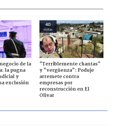
40
visitas
 negocio de la
"Terriblemente chantas"
a: la pugna
y "vergüenza": Poduje
dicial y
arremete contra
sa exclusión
empresas por
reconstrucción en El
Olivar