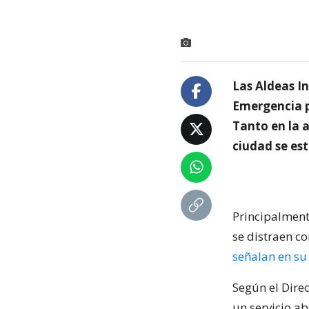
Las Aldeas I
Emergencia p
Tanto en la 
ciudad se es
Principalment
se distraen c
señalan en su
Según el Direc
un servicio a