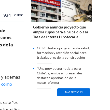
934
visitas
Gobierno anuncia proyecto que
 de
amplía cupos para el Subsidio a la
Tasa de Interés Hipotecaria
cados.
s de la
CChC destaca programas de salud,
formación y atención social para
trabajadores de la construcción
"Una muy buena noticia para
Chile": gremios empresariales
as y además
destacan aprobación de la
megarreforma
l como
MÁS NOTICIAS
, este “es
 los niños