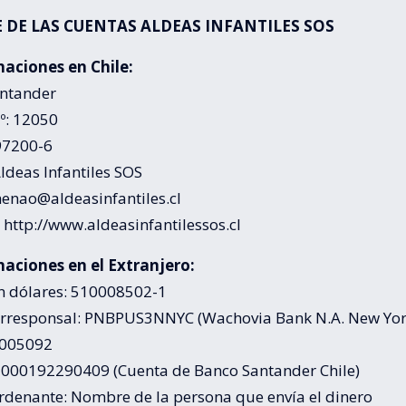
 DE LAS CUENTAS ALDEAS INFANTILES SOS
aciones en Chile:
ntander
º: 12050
97200-6
Aldeas Infantiles SOS
henao@aldeasinfantiles.cl
 http://www.aldeasinfantilessos.cl
aciones en el Extranjero:
n dólares: 510008502-1
rresponsal: PNBPUS3NNYC (Wachovia Bank N.A. New Yor
6005092
2000192290409 (Cuenta de Banco Santander Chile)
Ordenante: Nombre de la persona que envía el dinero