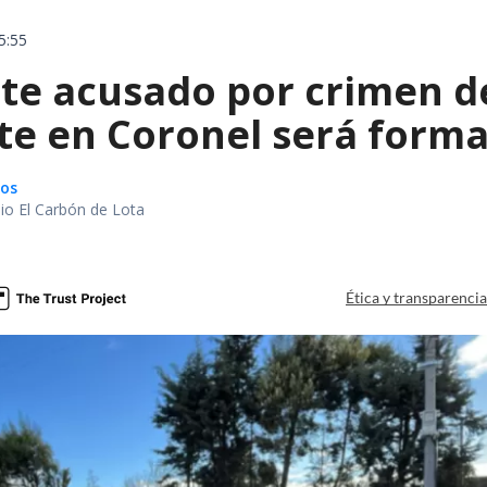
5:55
te acusado por crimen d
te en Coronel será forma
gos
io El Carbón de Lota
a
Ética y transparenci