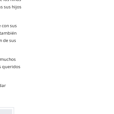
s sus hijos
e con sus
 también
n de sus
, muchos
s queridos
dar