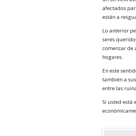
afectados par
están a resgua
Lo anterior p
seres querido
comenzar de a
hogares.
En este senti
también a sus
entre las ruin
Si usted está
económicament