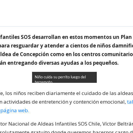
nfantiles SOS desarrollan en estos momentos un Plan
ara resguardar y atender a cientos de niños damnifi
aldea de Concepción como en los centros comunitario
tán entregando diversas ayudas a los pequeños.
Niño cuida su perrito luego del
terremoto
e, los niños reciben diariamente el cuidado de las alde
on actividades de entretención y contención emocional,
ta
 página web.
tor Nacional de Aldeas Infantiles SOS Chile, Víctor Beltrán
bsolutamente gratuito donde queremos hacernos cargo de