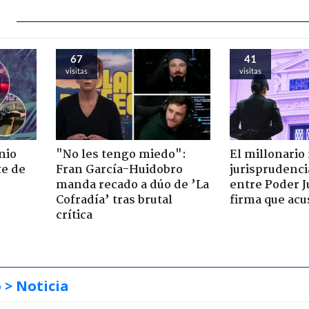
67
41
visitas
visitas
nio
"No les tengo miedo":
El millonario
te de
Fran García-Huidobro
jurisprudenci
manda recado a dúo de ’La
entre Poder Ju
Cofradía’ tras brutal
firma que acu
crítica
o
> Noticia