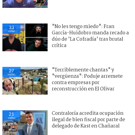
"No les tengo miedo": Fran
33
visitas
García-Huidobro manda recado a
dúo de ’La Cofradía’ tras brutal
crítica
"Terriblemente chantas" y
27
visitas
"vergüenza": Poduje arremete
contra empresas por
reconstrucción en El Olivar
Contraloría acredita ocupación
21
visitas
ilegal de bien fiscal por parte de
delegado de Kast en Chañaral