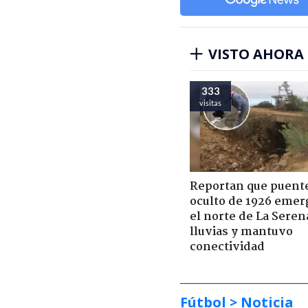
VISTO AHORA
333
visitas
Reportan que puent
oculto de 1926 emer
el norte de La Seren
lluvias y mantuvo
conectividad
Fútbol
> Noticia