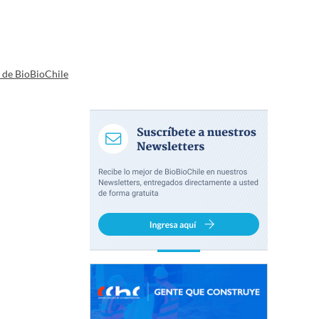
a de BioBioChile