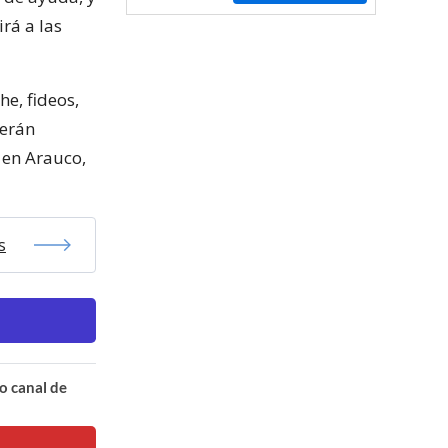
rá a las
he, fideos,
serán
 en Arauco,
s
o canal de