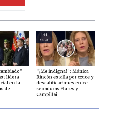
111
visitas
cambiado":
"¡Me indigna!": Mónica
st lidera
Rincón estalla por cruce y
cial en la
descalificaciones entre
as de
senadoras Flores y
Campillai