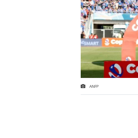
ANFP
La
Copa Chil
octavos, ya ti