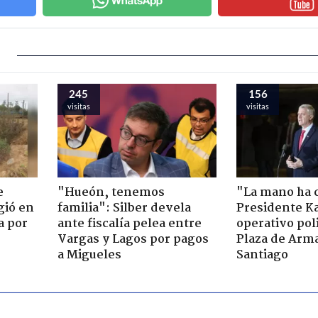
245
156
visitas
visitas
e
"Hueón, tenemos
"La mano ha 
gió en
familia": Silber devela
Presidente Ka
a por
ante fiscalía pelea entre
operativo poli
Vargas y Lagos por pagos
Plaza de Arm
a Migueles
Santiago