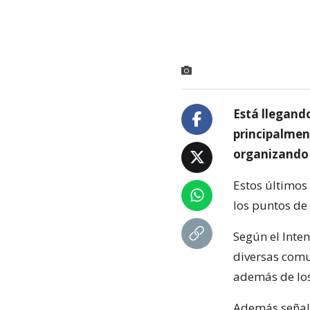
Está llegand
principalment
organizando 
Estos últimos
los puntos de 
Según el Inte
diversas comu
además de los
Además señaló