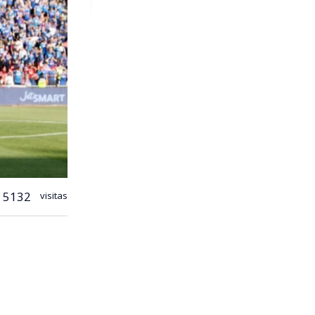
5132
visitas
 de cara a
, con duelos