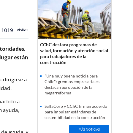
1019
visitas
CChC destaca programas de
toridades,
salud, formación y atención social
para trabajadores de la
 lugar están
construcción
"Una muy buena noticia para
 dirigirse a
Chile": gremios empresariales
idad.
destacan aprobación de la
megarreforma
partido a
SalfaCorp y CChC firman acuerdo
n ayuda,
para impulsar estándares de
sostenibilidad en la construcción
MÁS NOTICIAS
 de ayuda, y