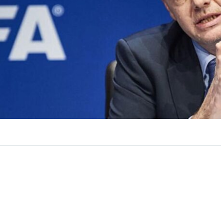
VER RESUMEN
nes de
Ecuador y Venezuela
salieron públicamente en d
la FIFA,
Gianni Infantino
, luego de que el organismo d