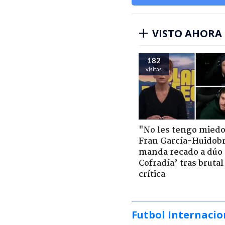
VISTO AHORA
182
visitas
"No les tengo miedo
Fran García-Huidob
manda recado a dúo 
Cofradía’ tras brutal
crítica
Futbol Internacio