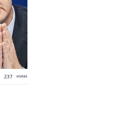
237
visitas
efensa del
iera marcha