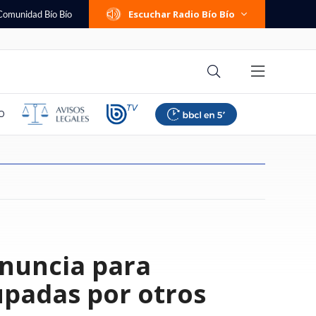
Escuchar Radio Bío Bío
Comunidad Bío Bío
O
e San Ramón y
ne de forma
os reporta caída del
nha en el aire:
l indie pop: conoce
e la era de la
contra AIEP:
s hospitales mejor y
Diputados PC tachan de
Abelardo de la Espriella jura
La Unidad de Fomento (UF)
Primera Sala explica por qué no
"Eres el Rey más guapo de
Gazmuri versus Gazmuri
Abusos sexuales, traslado a
Entretenidos y gratuitos: los
nuncia para
omuna recuperó su
ntroles fronterizos
nto con la
n duda citación ante
nacionales que
rtificial
tapa
os en Chile en
"censuradora" ofensiva de la
como nuevo presidente de
retoma las alzas tras un mes de
castigó al árbitro Héctor Jona y sí
Europa": la incómoda reacción
África y encubrimiento: los
panoramas para celebrar el Día
s gestión "vinculada
 provenientes de
de 23 mil puestos de
spera que "siga
eatro Ictus en
nes sobre los
stión: revisa el
UDI por viaje a Cuba y recuerdan
Colombia en ceremonia fuera de
pausa
a crack de Huachipato tras cruce
del Felipe VI al piropo de
archivos secretos de la orden
del Niño 2026 en Santiago
"
iles de alumnos
Í
apoyo a Pinochet
Bogotá
reportera
Salesiana
upadas por otros