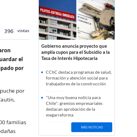
396
visitas
Gobierno anuncia proyecto que
zaron
amplía cupos para el Subsidio a la
Tasa de Interés Hipotecaria
uardar el
upado por
CChC destaca programas de salud,
formación y atención social para
trabajadores de la construcción
apuche por
"Una muy buena noticia para
Cautín,
Chile": gremios empresariales
destacan aprobación de la
megarreforma
00 familias
MÁS NOTICIAS
ledañas