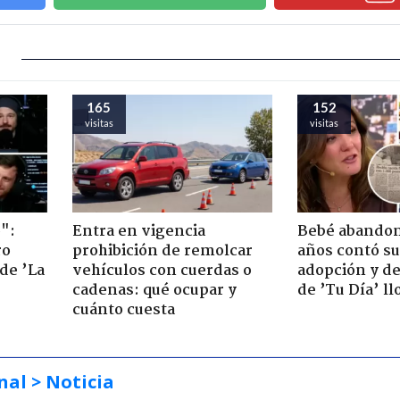
165
152
visitas
visitas
":
Entra en vigencia
Bebé abandon
ro
prohibición de remolcar
años contó su
de ’La
vehículos con cuerdas o
adopción y de
cadenas: qué ocupar y
de ’Tu Día’ l
cuánto cuesta
nal
> Noticia