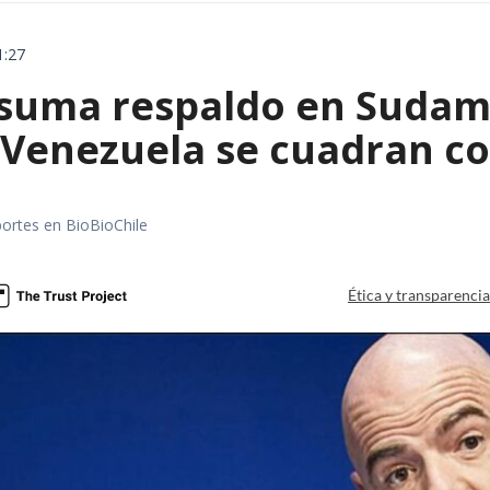
1:27
 suma respaldo en Sudamér
 Venezuela se cuadran co
portes en BioBioChile
Ética y transparenci