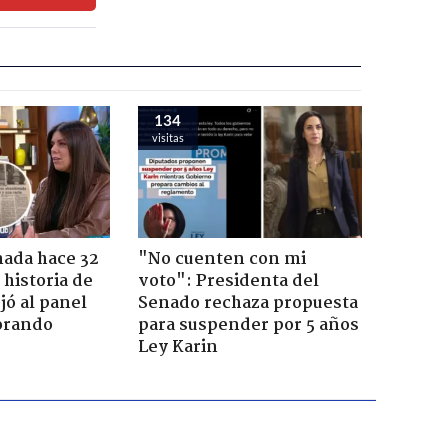
134
visitas
ada hace 32
"No cuenten con mi
 historia de
voto": Presidenta del
jó al panel
Senado rechaza propuesta
lorando
para suspender por 5 años
Ley Karin