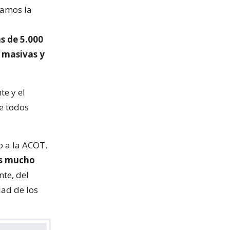
zamos la
s de 5.000
 masivas y
e y el
ue todos
o a la ACOT.
es mucho
te, del
dad de los