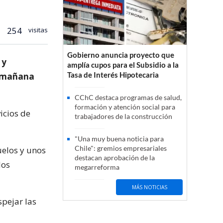
254
visitas
Gobierno anuncia proyecto que
 y
amplía cupos para el Subsidio a la
Tasa de Interés Hipotecaria
la mañana
CChC destaca programas de salud,
formación y atención social para
icios de
trabajadores de la construcción
"Una muy buena noticia para
Chile": gremios empresariales
uelos y unos
destacan aprobación de la
los
megarreforma
MÁS NOTICIAS
spejar las