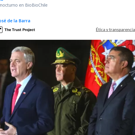
r nocturno en BioBioChile
osé de la Barra
Ética y transparenci