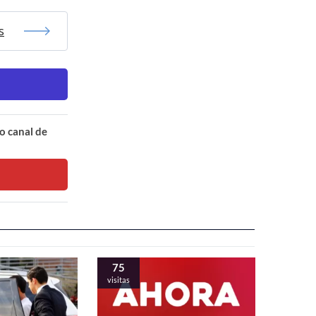
s
o canal de
75
visitas