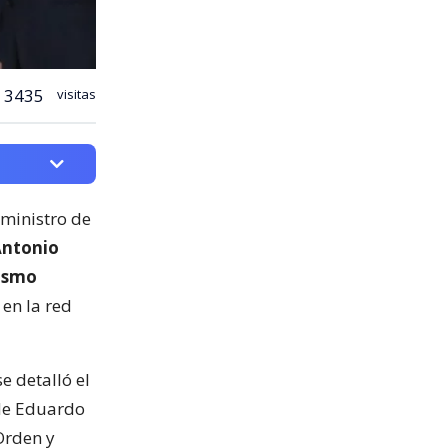
3435
visitas
 ministro de
Antonio
rismo
 en la red
e detalló el
lde Eduardo
Orden y