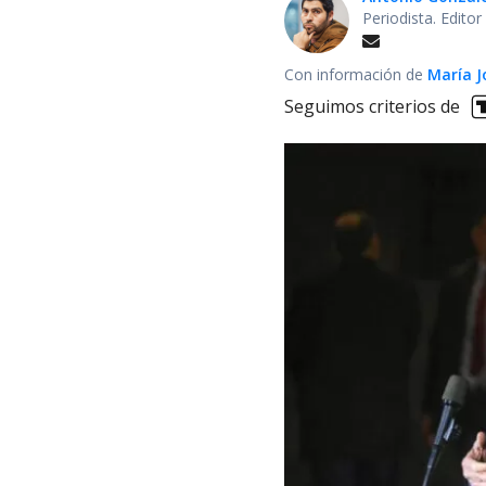
Periodista. Edito
Con información de
María J
Seguimos criterios de