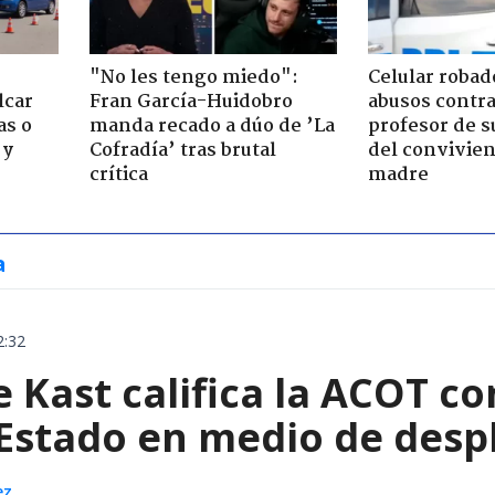
"No les tengo miedo":
Celular robad
lcar
Fran García-Huidobro
abusos contra
as o
manda recado a dúo de ’La
profesor de s
 y
Cofradía’ tras brutal
del convivien
crítica
madre
a
2:32
e Kast califica la ACOT 
 Estado en medio de despl
ez