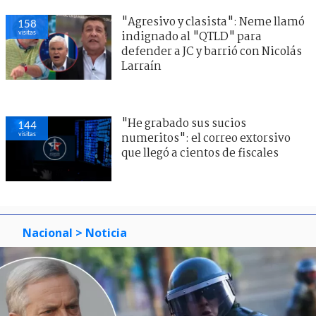
"Agresivo y clasista": Neme llamó
158
visitas
indignado al "QTLD" para
defender a JC y barrió con Nicolás
Larraín
"He grabado sus sucios
144
visitas
numeritos": el correo extorsivo
que llegó a cientos de fiscales
Nacional
> Noticia