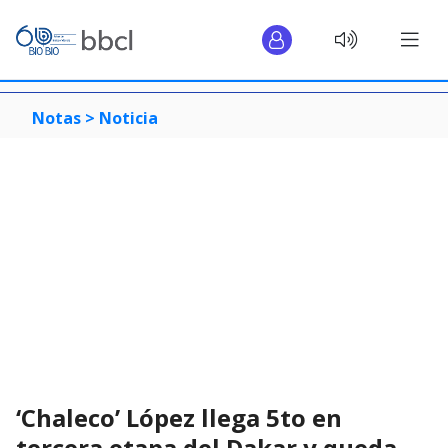
Notas >
Noticia
‘Chaleco’ López llega 5to en
tercera etapa del Dakar y queda