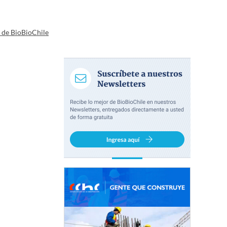
a de BioBioChile