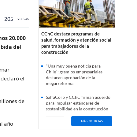
205
visitas
CChC destaca programas de
nos 20.000
salud, formación y atención social
para trabajadores de la
ubida del
construcción
"Una muy buena noticia para
omar
Chile": gremios empresariales
 declaró el
destacan aprobación de la
megarreforma
SalfaCorp y CChC firman acuerdo
illones de
para impulsar estándares de
sostenibilidad en la construcción
MÁS NOTICIAS
al año