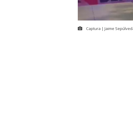
Captura | Jaime Sepúlved
Un homicidio 
en un cité ubi
noche del rec
preliminares 
menos tres p
En medio de e
disparos cont
que los prese