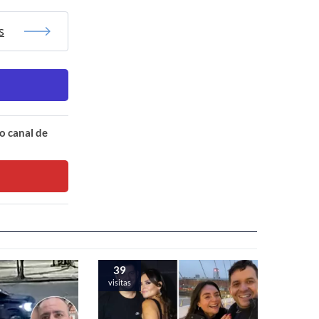
s
o canal de
39
visitas