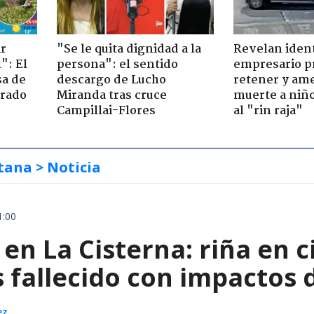
ir
"Se le quita dignidad a la
Revelan iden
": El
persona": el sentido
empresario p
sa de
descargo de Lucho
retener y am
trado
Miranda tras cruce
muerte a niño
Campillai-Flores
al "rin raja"
tana
> Noticia
1:00
en La Cisterna: riña en 
 fallecido con impactos 
ez