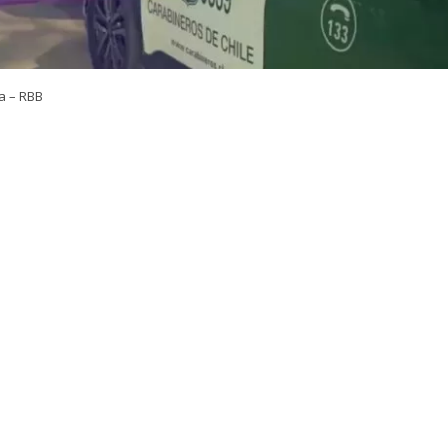
a – RBB
VER RESUMEN
de un hombre de 29 años, de nacionalidad colombiana, s
cado en la intersección de María Vial con calle Bolivia du
iente jueves en la comuna de La Cisterna. Los antecedent
indican que
al interior del recinto se produjo una riña 
ersonas
.
se altercado, dos de los
agresores efectuaron al menos
ra la víctima
, quien resultó gravemente herida. Testigo
ntes intentaron subir al afectado a una camioneta 3/4 pa