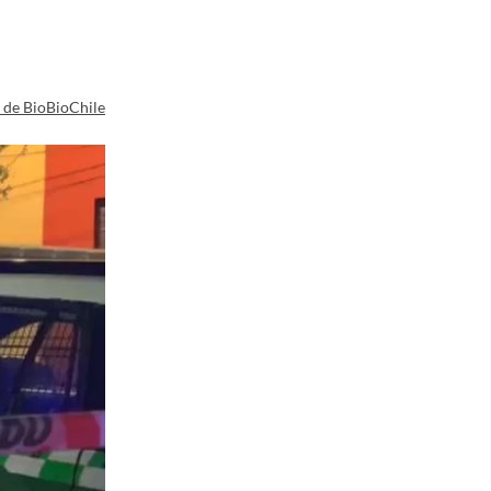
a de BioBioChile