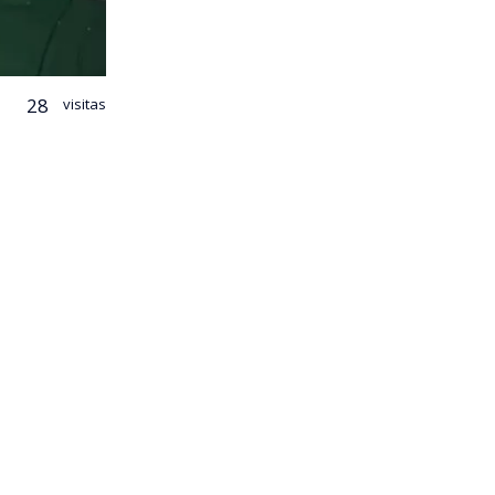
28
visitas
e registró
rante la
es
entre al
 tres
s señalaron
ra