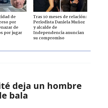
tidad de
Tras 10 meses de relación:
reso por
Periodista Daniela Muñoz
enazar de
y alcalde de
s por jugar
Independencia anuncian
su compromiso
cité deja un hombre
de bala