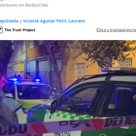
r nocturno en BioBioChile.
epúlveda
y
Vicente Aguilar Petit-Laurent
Ética y transparenci